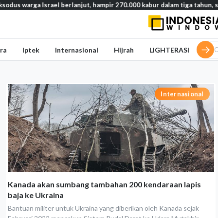
ga Israel berlanjut, hampir 270.000 kabur dalam tiga tahun, studi ung
ra
Iptek
Internasional
Hijrah
LIGHTERASI
Internasional
Kanada akan sumbang tambahan 200 kendaraan lapis
baja ke Ukraina
Bantuan militer untuk Ukraina yang diberikan oleh Kanada sejak