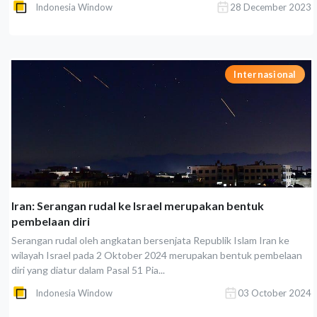
Indonesia Window
28 December 2023
Internasional
Iran: Serangan rudal ke Israel merupakan bentuk
pembelaan diri
Serangan rudal oleh angkatan bersenjata Republik Islam Iran ke
wilayah Israel pada 2 Oktober 2024 merupakan bentuk pembelaan
diri yang diatur dalam Pasal 51 Pia...
Indonesia Window
03 October 2024