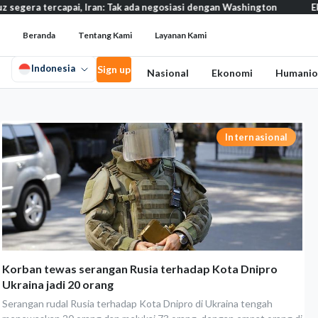
ercapai, Iran: Tak ada negosiasi dengan Washington
Eksodus war
Beranda
Tentang Kami
Layanan Kami
Indonesia
Sign up
Nasional
Ekonomi
Humanio
Internasional
Korban tewas serangan Rusia terhadap Kota Dnipro
Ukraina jadi 20 orang
Serangan rudal Rusia terhadap Kota Dnipro di Ukraina tengah