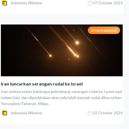
Indonesia Window
07 October 2023
Internasional
Iran luncurkan serangan rudal ke Israel
Iran meluncurkan beberapa gelombang serangan rudal ke Israel saat
malam hari, dan diperkirakan akan ada lebih banyak rudal diluncurkan.
Yerusalem/Teheran, Wilay...
Indonesia Window
02 October 2024