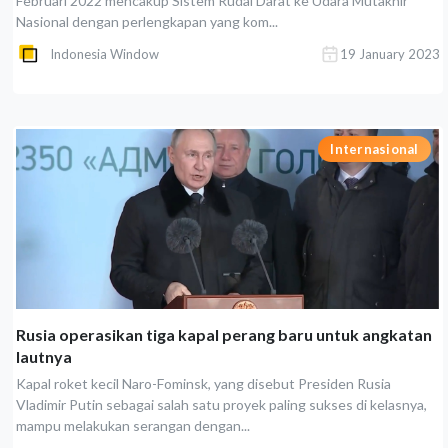
Februari 2022 mencakup Sistem Rudal Darat ke Udara Mutakhir
Nasional dengan perlengkapan yang kom...
Indonesia Window
19 January 2023
Internasional
Rusia operasikan tiga kapal perang baru untuk angkatan
lautnya
Kapal roket kecil Naro-Fominsk, yang disebut Presiden Rusia
Vladimir Putin sebagai salah satu proyek paling sukses di kelasnya,
mampu melakukan serangan dengan...