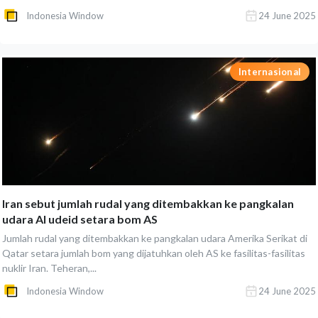
Indonesia Window
24 June 2025
Internasional
Iran sebut jumlah rudal yang ditembakkan ke pangkalan
udara Al udeid setara bom AS
Jumlah rudal yang ditembakkan ke pangkalan udara Amerika Serikat di
Qatar setara jumlah bom yang dijatuhkan oleh AS ke fasilitas-fasilitas
nuklir Iran. Teheran,...
Indonesia Window
24 June 2025