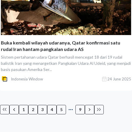
Buka kembali wilayah udaranya, Qatar konfirmasi satu
rudal Iran hantam pangkalan udara AS
Sistem pertahanan udara Qatar berhasil mencegat 18 dari 19 rudal
balistik Iran yang menargetkan Pangkalan Udara Al Udeid, yang menjadi
basis pasukan Amerika Ser...
Indonesia Window
24 June 2025
1
2
3
4
5
9