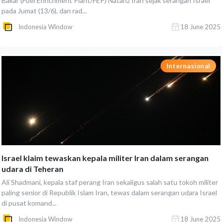
Bakar (Fuel Enrichment Plant/FEP) Natanz Iran sejak serangan Israel
pada Jumat (13/6), dan rad...
Indonesia Window
18 June 2025
Internasional
Israel klaim tewaskan kepala militer Iran dalam serangan
udara di Teheran
Ali Shadmani, kepala staf perang Iran sekaligus salah satu tokoh militer
paling senior di Republik Islam Iran, tewas dalam serangan udara Israel
di pusat komand...
Indonesia Window
18 June 2025