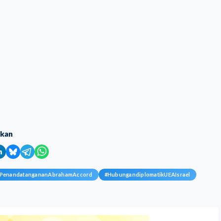
ikan
PenandatangananAbrahamAccord
#
HubungandiplomatikUEAIsrael