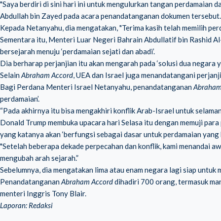
"Saya berdiri di sini hari ini untuk mengulurkan tangan perdamaian
Abdullah bin Zayed pada acara penandatanganan dokumen tersebut.
Kepada Netanyahu, dia mengatakan, "Terima kasih telah memilih per
Sementara itu, Menteri Luar Negeri Bahrain Abdullatif bin Rashid
bersejarah menuju ‘perdamaian sejati dan abadi’.
Dia berharap perjanjian itu akan mengarah pada ‘solusi dua negara y
Selain
Abraham Accord
, UEA dan Israel juga menandatangani perjanji
Bagi Perdana Menteri Israel Netanyahu, penandatanganan
Abraham
perdamaian’.
“Pada akhirnya itu bisa mengakhiri konflik Arab-Israel untuk selaman
Donald Trump membuka upacara hari Selasa itu dengan memuji para 
yang katanya akan ‘berfungsi sebagai dasar untuk perdamaian yang k
"Setelah beberapa dekade perpecahan dan konflik, kami menandai awal
mengubah arah sejarah.”
Sebelumnya, dia mengatakan lima atau enam negara lagi siap untuk
Penandatanganan
Abraham Accord
dihadiri 700 orang, termasuk ma
menteri Inggris Tony Blair.
Laporan: Redaksi