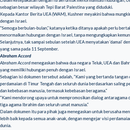
Dalam kesepakatan dengan Israel untuk menormalisasi hubungan, UEA
sebagian besar wilayah Tepi Barat Palestina yang diduduki.
Kepada Kantor Berita UEA (WAM), Kushner meyakini bahwa mungkin
dengan Israel.
“Semoga berbulan-bulan,” katanya ketika ditanya apakah perlu bert
menormalkan hubungan dengan Israel, tanpa mengungkapkan kemung
Selanjutnya, tak sampai sebulan setelah UEA menyatakan ‘damai’ de
yang sama pada 11 September.
Abraham Accord
Abraham Accord
menegaskan bahwa dua negara Teluk, UEA dan Bahra
yang memiliki hubungan penuh dengan Israel.
Sebagian isi dokumen tersebut adalah, “Kami yang bertanda tangan
perdamaian di Timur Tengah dan seluruh dunia berdasarkan saling 
dan kebebasan manusia, termasuk kebebasan beragama.”
“Kami mendorong upaya untuk mempromosikan dialog antaragama d
tiga agama Ibrahim dan seluruh umat manusia.”
Dalam dokumen itu para pihak juga menegaskan untuk berusaha meng
lebih baik kepada semua anak-anak, dengan mengejar visi perdamaia
dunia.