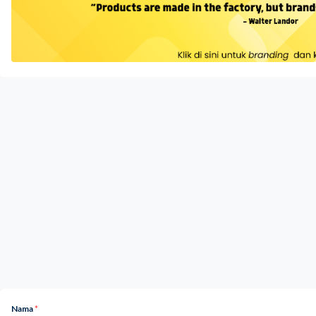
Nama
*