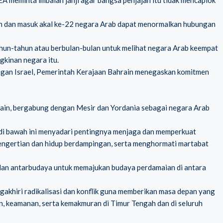
 meminta imbalan janji agar bangsa penjajah itu tidak mencaplok
 dan masuk akal ke-22 negara Arab dapat menormalkan hubungan
ahun-tahun atau berbulan-bulan untuk melihat negara Arab keempat
kinan negara itu.
ngan Israel, Pemerintah Kerajaan
Bahrain
menegaskan komitmen
in, bergabung dengan Mesir dan Yordania sebagai negara Arab
 di bawah ini menyadari pentingnya menjaga dan memperkuat
pengertian dan hidup berdampingan, serta menghormati martabat
an antarbudaya untuk memajukan budaya perdamaian di antara
akhiri radikalisasi dan konflik guna memberikan masa depan yang
n, keamanan, serta kemakmuran di Timur Tengah dan di seluruh