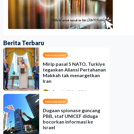
Berita Terbaru
Internasional
Mirip pasal 5 NATO, Turkiye
tegaskan Aliansi Pertahanan
Makkah tak menargetkan
Iran
Indonesia
•
09 Aug 2026
Internasional
Dugaan spionase guncang
PBB, staf UNICEF diduga
bocorkan informasi ke
Israel