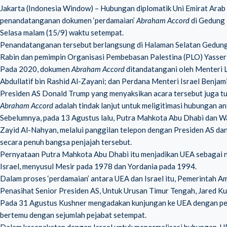
Jakarta (Indonesia Window) – Hubungan diplomatik Uni Emirat Arab 
penandatanganan dokumen ‘perdamaian’
Abraham Accord
di Gedung 
Selasa malam (15/9) waktu setempat.
Penandatanganan tersebut berlangsung di Halaman Selatan Gedung 
Rabin dan pemimpin Organisasi Pembebasan Palestina (PLO) Yasse
Pada 2020, dokumen
Abraham Accord
ditandatangani oleh Menteri 
Abdullatif bin Rashid Al-Zayani; dan Perdana Menteri Israel Benja
Presiden AS Donald Trump yang menyaksikan acara tersebut juga tu
Abraham Accord
adalah tindak lanjut untuk meligitimasi hubungan an
Sebelumnya, pada 13 Agustus lalu, Putra Mahkota Abu Dhabi dan W
Zayid Al-Nahyan, melalui panggilan telepon dengan Presiden AS dan
secara penuh bangsa penjajah tersebut.
Pernyataan Putra Mahkota Abu Dhabi itu menjadikan UEA sebagai n
Israel, menyusul Mesir pada 1978 dan Yordania pada 1994.
Dalam proses ‘perdamaian’ antara UEA dan Israel itu, Pemerintah A
Penasihat Senior Presiden AS, Untuk Urusan Timur Tengah,
Jared K
Pada 31 Agustus Kushner mengadakan kunjungan ke UEA dengan pene
bertemu dengan sejumlah pejabat setempat.