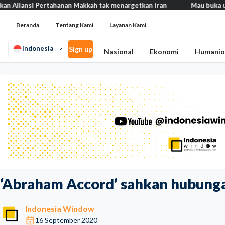
Pertahanan Makkah tak menargetkan Iran
Mau buka usaha? 100+ ‘b
Beranda
Tentang Kami
Layanan Kami
Indonesia
Sign up
Nasional
Ekonomi
Humanio
‘Abraham Accord’ sahkan hubunga
Indonesia Window
16 September 2020