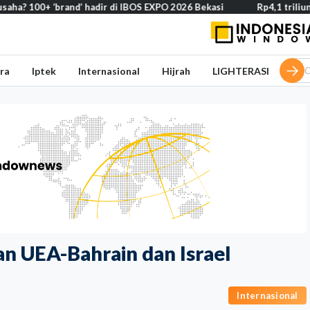
rand’ hadir di IBOS EXPO 2026 Bekasi
Rp4,1 triliun BOS Madrasa
ra
Iptek
Internasional
Hijrah
LIGHTERASI
n UEA-Bahrain dan Israel
Internasional