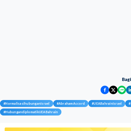
Bag
#
NormalisasihubunganIsrael
#
AbrahamAccord
#
UEABahrainIsrael
#
#
HubungandiplomatikUEABahrain