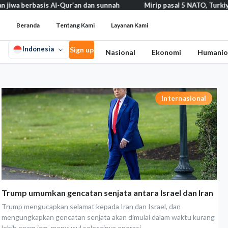
rbasis Al-Qur’an dan sunnah
Mirip pasal 5 NATO, Turkiye tegask
Beranda
Tentang Kami
Layanan Kami
Indonesia
Sign up
Nasional
Ekonomi
Humanio
Internasional
Trump umumkan gencatan senjata antara Israel dan Iran
Trump mengucapkan selamat kepada Iran dan Israel, dan
mengungkapkan gencatan senjata akan dimulai dalam waktu kurang
lebih enam jam, menyusul selesainya operasi...