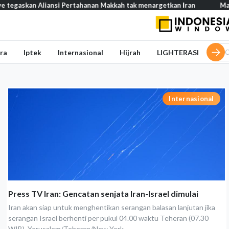
an Aliansi Pertahanan Makkah tak menargetkan Iran
Mau buka usa
ra
Iptek
Internasional
Hijrah
LIGHTERASI
Internasional
Press TV Iran: Gencatan senjata Iran-Israel dimulai
Iran akan siap untuk menghentikan serangan balasan lanjutan jika
serangan Israel berhenti per pukul 04.00 waktu Teheran (07.30
WIB). Yerusalem/Teheran/New York...