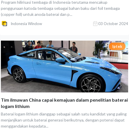
Program hilirisasi tembaga di Indonesia terutama mencakup
penggunaan katoda tembaga sebagai bahan baku dari foil tembaga
(copper foil) untuk anoda baterai dan p...
Indonesia Window
03 October 2024
Iptek
Tim ilmuwan China capai kemajuan dalam penelitian baterai
logam lithium
Baterai logam lithium dianggap sebagai salah satu kandidat yang paling
menjanjikan untuk baterai generasi berikutnya, dengan potensi dapat
menggandakan kepadata...