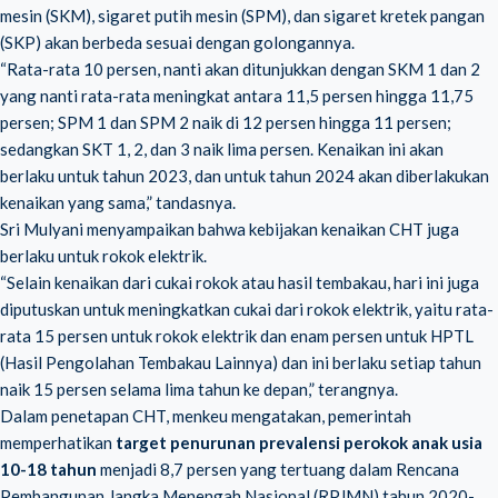
mesin (SKM), sigaret putih mesin (SPM), dan sigaret kretek pangan
(SKP) akan berbeda sesuai dengan golongannya.
“Rata-rata 10 persen, nanti akan ditunjukkan dengan SKM 1 dan 2
yang nanti rata-rata meningkat antara 11,5 persen hingga 11,75
persen; SPM 1 dan SPM 2 naik di 12 persen hingga 11 persen;
sedangkan SKT 1, 2, dan 3 naik lima persen. Kenaikan ini akan
berlaku untuk tahun 2023, dan untuk tahun 2024 akan diberlakukan
kenaikan yang sama,” tandasnya.
Sri Mulyani menyampaikan bahwa kebijakan kenaikan CHT juga
berlaku untuk rokok elektrik.
“Selain kenaikan dari cukai rokok atau hasil tembakau, hari ini juga
diputuskan untuk meningkatkan cukai dari rokok elektrik, yaitu rata-
rata 15 persen untuk rokok elektrik dan enam persen untuk HPTL
(Hasil Pengolahan Tembakau Lainnya) dan ini berlaku setiap tahun
naik 15 persen selama lima tahun ke depan,” terangnya.
Dalam penetapan CHT, menkeu mengatakan, pemerintah
memperhatikan
target penurunan prevalensi perokok anak usia
10-18 tahun
menjadi 8,7 persen yang tertuang dalam Rencana
Pembangunan Jangka Menengah Nasional (RPJMN) tahun 2020-