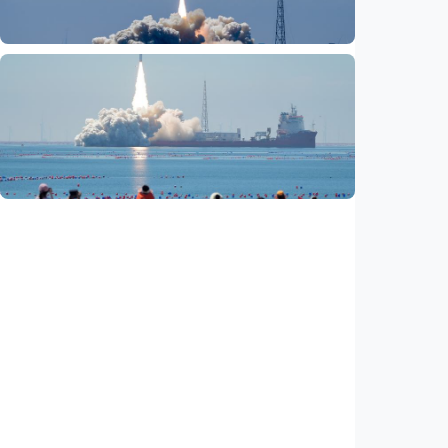
Indonesia
•
06 Aug 2026
Nasional
Fokus Berita – Lampung-1, satelit AI
Hiperspektral pertama Indonesia, berhasil
diluncurkan ke orbit
Indonesia
•
05 Aug 2026
Nasional
Satelit Lampung-1 untuk petani, nelayan,
hingga mitigasi bencana
Indonesia
•
05 Aug 2026