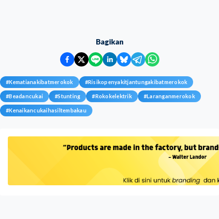
Bagikan
#
Kematianakibatmerokok
#
Risikopenyakitjantungakibatmerokok
#
Beadancukai
#
Stunting
#
Rokokelektrik
#
Laranganmerokok
#
Kenaikancukaihasiltembakau