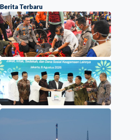
Berita Terbaru
Nasional
Basarnas akhiri operasi SAR KM Mutiara
Sentosa 2
Indonesia
•
06 Aug 2026
Nasional
Satu data ZIS dan dana sosial keagamaan
lainnya dirilis