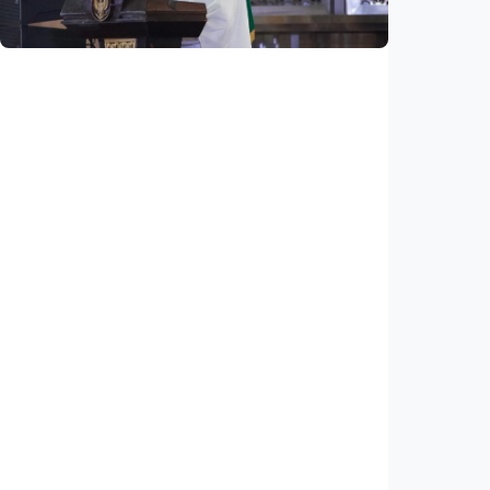
Indonesia
•
10 Aug 2026
Nasional
Transformasi masjid modern, dari
keindahan fisik hingga pusat pemberdayaan
umat
Indonesia
•
10 Aug 2026