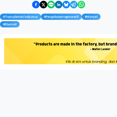
#
Transplantasiselpunca
#
Pengobatanregeneratif
#
Monyet
#
Blastoid