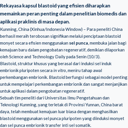
Rekayasa kapsul blastoid yang efisien diharapkan
memainkan peran penting dalam penelitian biomedis dan
aplikasi praklinis di masa depan.
Kunming, China (Xinhua/Indonesia Window) – Para peneliti China
berhasil meraih terobosan signifikan melalui penciptaan blastoid
monyet secara efisien menggunakan
sel punca
, membuka jalan bagi
kemajuan baru dalam pengobatan regeneratif, demikian dilaporkan
oleh Science and Technology Daily pada Senin (10/3).
Blastoid, struktur khusus yang berasal dari induksi sel induk
embrionik pluripoten secara
in vitro
, meniru tahap awal
perkembangan embrionik. Blastoid berfungsi sebagai model penting
untuk mempelajari perkembangan embrionik dan sangat menjanjikan
untuk aplikasi dalam pengobatan regeneratif.
Sebuah tim peneliti dari Universitas Ilmu Pengetahuan dan
Teknologi Kunming, yang terletak di Provinsi Yunnan, China barat
daya, telah membuat kemajuan luar biasa dengan menghasilkan
blastoid menggunakan sel punca pluripoten yang diinduksi monyet
dan sel punca embrionik transfer inti sel somatik.