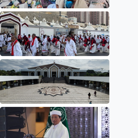
Nasional
Analisis – Ke mana mengalirnya uang jemaah
haji Indonesia? Ada potensi ekonomi yang
bisa kembali ke Tanah Air (2 dari 3 tulisan)
Indonesia
•
08 Aug 2026
Nasional
Analisis – Ke mana mengalirnya uang jemaah
haji Indonesia? Ada potensi ekonomi yang
bisa kembali ke Tanah Air (selesai)
Indonesia
•
08 Aug 2026
Nasional
Analisis – Seberapa ‘Islami’ sebenarnya
Indonesia? Menguji dengan lima ‘maqashid
syariah’