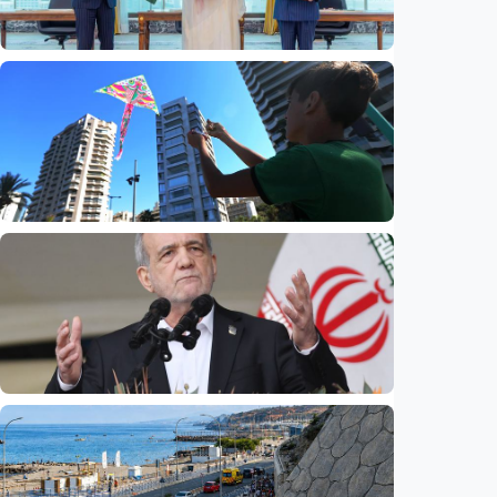
Internasional
Mirip pasal 5 NATO, Turkiye tegaskan
Aliansi Pertahanan Makkah tak
menargetkan Iran
Indonesia
•
09 Aug 2026
Internasional
Dugaan spionase guncang PBB, staf UNICEF
diduga bocorkan informasi ke Israel
Indonesia
•
08 Aug 2026
Internasional
Pezeshkian: Iran siap berdialog, tetapi tak
bisa dipaksa menyerah