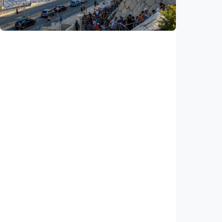
Indonesia
•
08 Aug 2026
Internasional
Krisis migran picu konflik baru di Eropa,
Spanyol balik perketat perbatasan Italia
Indonesia
•
08 Aug 2026