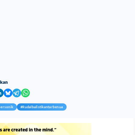
ikan
personik
#
Rudalbalistikantarbenua