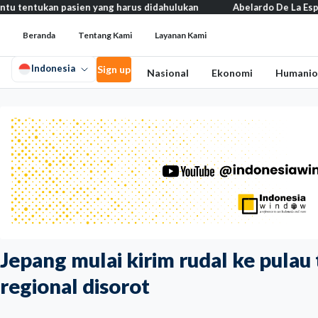
an pasien yang harus didahulukan
Abelardo De La Espriella resmi 
Beranda
Tentang Kami
Layanan Kami
Indonesia
Sign up
Nasional
Ekonomi
Humanio
Jepang mulai kirim rudal ke pulau 
regional disorot