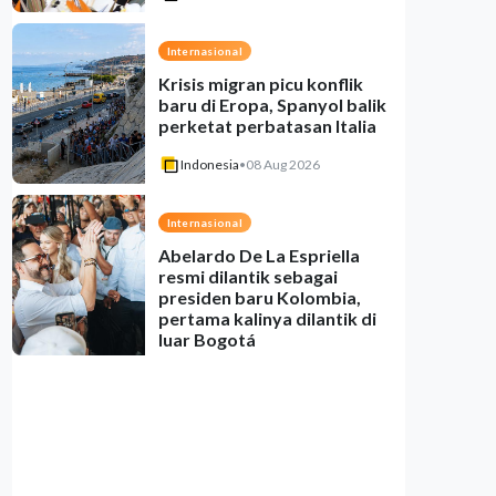
Internasional
Krisis migran picu konflik
baru di Eropa, Spanyol balik
perketat perbatasan Italia
Indonesia
•
08 Aug 2026
Internasional
Abelardo De La Espriella
resmi dilantik sebagai
presiden baru Kolombia,
pertama kalinya dilantik di
luar Bogotá
Indonesia
•
08 Aug 2026