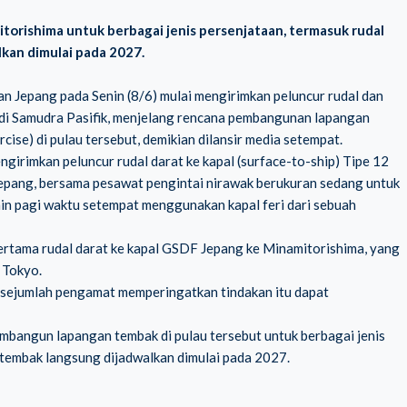
rishima untuk berbagai jenis persenjataan, termasuk rudal
lkan dimulai pada 2027.
 Jepang pada Senin (8/6) mulai mengirimkan peluncur rudal dan
u di Samudra Pasifik, menjelang rencana pembangunan lapangan
cise) di pulau tersebut, demikian dilansir media setempat.
girimkan peluncur rudal darat ke kapal (surface-to-ship) Tipe 12
epang, bersama pesawat pengintai nirawak berukuran sedang untuk
nin pagi waktu setempat menggunakan kapal feri dari sebuah
rtama rudal darat ke kapal GSDF Jepang ke Minamitorishima, yang
 Tokyo.
n sejumlah pengamat memperingatkan tindakan itu dapat
bangun lapangan tembak di pulau tersebut untuk berbagai jenis
n tembak langsung dijadwalkan dimulai pada 2027.