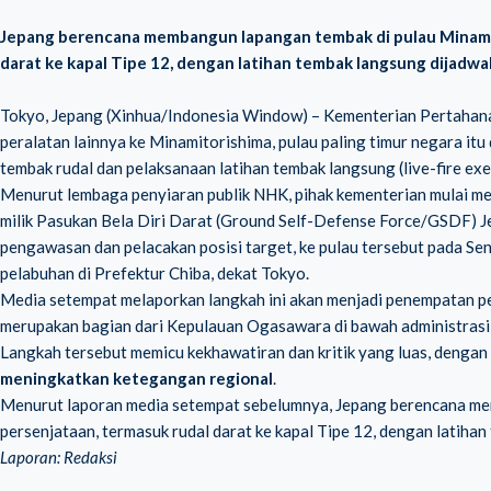
Jepang berencana membangun lapangan tembak di pulau Minamito
darat ke kapal Tipe 12, dengan latihan tembak langsung dijadwa
Tokyo, Jepang (Xinhua/Indonesia Window) – Kementerian Pertahanan
peralatan lainnya ke Minamitorishima, pulau paling timur negara it
tembak rudal dan pelaksanaan latihan tembak langsung (live-fire exer
Menurut lembaga penyiaran publik NHK, pihak kementerian mulai men
milik Pasukan Bela Diri Darat (Ground Self-Defense Force/GSDF) J
pengawasan dan pelacakan posisi target, ke pulau tersebut pada Se
pelabuhan di Prefektur Chiba, dekat Tokyo.
Media setempat melaporkan langkah ini akan menjadi penempatan pe
merupakan bagian dari Kepulauan Ogasawara di bawah administrasi
Langkah tersebut memicu kekhawatiran dan kritik yang luas, denga
meningkatkan ketegangan regional
.
Menurut laporan media setempat sebelumnya, Jepang berencana mem
persenjataan, termasuk rudal darat ke kapal Tipe 12, dengan latiha
Laporan: Redaksi