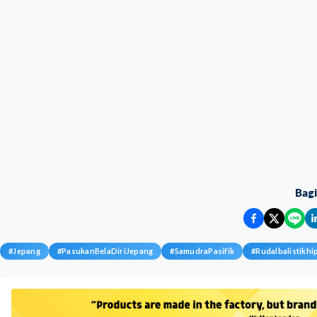
Bag
#
Jepang
#
PasukanBelaDiriJepang
#
SamudraPasifik
#
Rudalbalistikhi