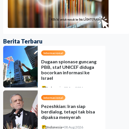
Berita Terbaru
Internasional
Dugaan spionase guncang
PBB, staf UNICEF diduga
bocorkan informasi ke
Israel
Indonesia
•
08 Aug 2026
Internasional
Pezeshkian: Iran siap
berdialog, tetapi tak bisa
dipaksa menyerah
Indonesia
•
08 Aug 2026