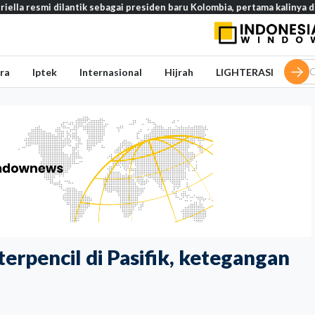
dilantik sebagai presiden baru Kolombia, pertama kalinya dilantik di lu
ra
Iptek
Internasional
Hijrah
LIGHTERASI
terpencil di Pasifik, ketegangan