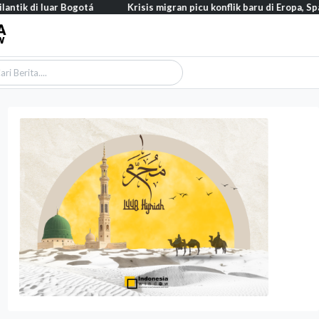
ar Bogotá
Krisis migran picu konflik baru di Eropa, Spanyol balik 