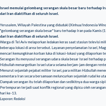
Israel memulai gelombang serangan skala besar baru terhadap Ir
dari Iran diaktifkan di seluruh Israel.
Yerusalem, Wilayah Palestina yang diduduki (Xinhua/Indonesia Win
"gelombang serangan skala besar" baru terhadap Iran pada Kamis (1
dari Iran diaktifkan di seluruh Israel
.
Warga di Tel Aviv melaporkan ledakan keras saat stasiun televisi 
beberapa lokasi di area tersebut. Layanan penyelamatan Israel, M
mencari kemungkinan korban luka di lokasi-lokasi yang dilaporkan t
Serangan itu menyusul serangan udara skala besar Israel terhadap 
Hizbullah menargetkan Israel utara selama berjam-jam dengan rente
Menurut sejumlah pejabat militer Israel, para militan Hizbullah me
sementara Iran secara bersamaan meluncurkan sejumlah rudal ke utar
Dampak serangan itu telah dilaporkan dan sedikitnya dua warga sip
Pertempuran terjadi saat konflik regional yang dipicu oleh seranga
hari ke-13.
Laporan: Redaksi