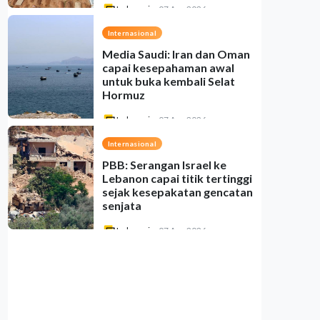
Indonesia
•
07 Aug 2026
Internasional
Media Saudi: Iran dan Oman
capai kesepahaman awal
untuk buka kembali Selat
Hormuz
Indonesia
•
07 Aug 2026
Internasional
PBB: Serangan Israel ke
Lebanon capai titik tertinggi
sejak kesepakatan gencatan
senjata
Indonesia
•
07 Aug 2026