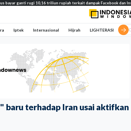
anti rugi 10,16 triliun rupiah terkait dampak Facebook dan Instagram 
ra
Iptek
Internasional
Hijrah
LIGHTERASI
" baru terhadap Iran usai aktifkan