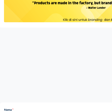
Nama
*