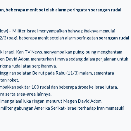
an, beberapa menit setelah alarm peringatan serangan rudal
dow) – Militer Israel menyampaikan bahwa pihaknya memulai
2/3) pagi, beberapa menit setelah alarm peringatan
serangan rudal
milik Israel, Kan TV News, menyampaikan puing-puing menghantam
agen David Adom, menuturkan timnya sedang dalam perjalanan untuk
erkena rudal atau serpihannya.
pinggiran selatan Beirut pada Rabu (11/3) malam, sementara
tan roket.
nembakkan sekitar 100 rudal dan beberapa
drone
ke Israel utara,
a serta area-area lainnya.
il mengalami luka ringan, menurut Magen David Adom.
n militer gabungan Amerika Serikat-Israel terhadap Iran memasuki