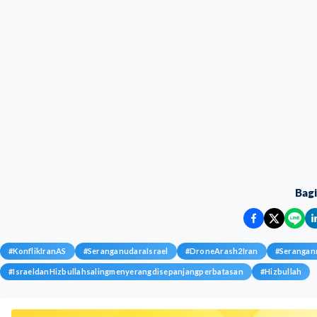
Bag
#
KonflikIranAS
#
SeranganudaraIsrael
#
DroneArash2Iran
#
Serangan
#
IsraeldanHizbullahsalingmenyerangdisepanjangperbatasan
#
Hizbullah