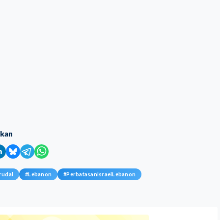
ikan
rudal
#
Lebanon
#
PerbatasanIsraelLebanon