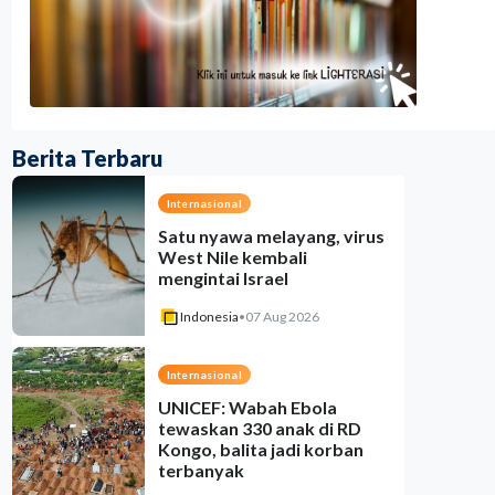
Berita Terbaru
Internasional
Satu nyawa melayang, virus
West Nile kembali
mengintai Israel
Indonesia
•
07 Aug 2026
Internasional
UNICEF: Wabah Ebola
tewaskan 330 anak di RD
Kongo, balita jadi korban
terbanyak