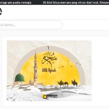
pada remaja
AI kini bisa merancang virus dari nol, ilmuwan berha