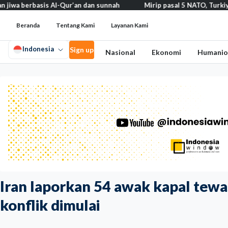
rbasis Al-Qur’an dan sunnah
Mirip pasal 5 NATO, Turkiye tegaska
Beranda
Tentang Kami
Layanan Kami
Indonesia
Sign up
Nasional
Ekonomi
Humanio
Iran laporkan 54 awak kapal tewa
konflik dimulai