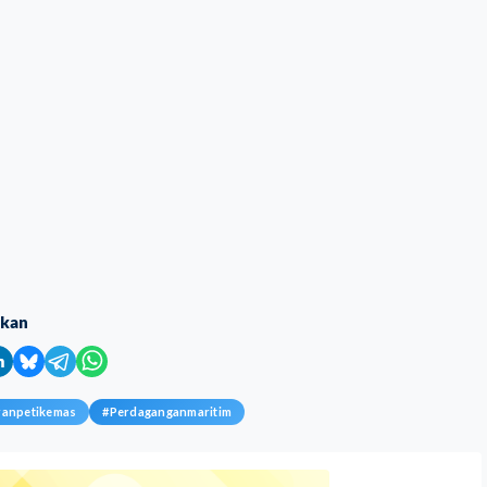
ikan
ranpetikemas
#
Perdaganganmaritim