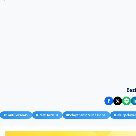
Bag
#
KonflikIranAS
#
SelatHormuz
#
Pelayaraninternasional
#
Jalurpelaya