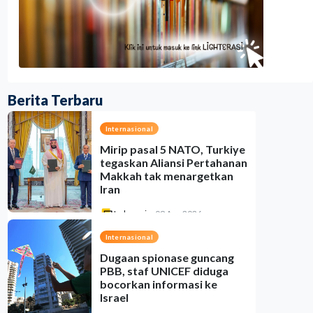
Berita Terbaru
Internasional
Mirip pasal 5 NATO, Turkiye
tegaskan Aliansi Pertahanan
Makkah tak menargetkan
Iran
Indonesia
•
09 Aug 2026
Internasional
Dugaan spionase guncang
PBB, staf UNICEF diduga
bocorkan informasi ke
Israel