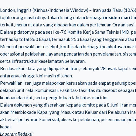
London, Inggris (Xinhua/Indonesia Window) – Iran pada Rabu (10/6)
tujuh orang masih dinyatakan hilang dalam berbagai
insiden marit
terkait, menurut data yang dipaparkan dalam pertemuan Organisasi 
Dalam pidatonya pada sesi ke-76 Komite Kerja Sama Teknis IMO, pe
terhadap total 360 kapal, termasuk 253 kapal yang tenggelam atau h
Menurut perwakilan tersebut, konflik dan berbagai pembatasan marit
operasional pelabuhan, layanan pencarian dan penyelamatan, sistem ta
serta infrastruktur keselamatan pelayaran.
Berdasarkan data yang dipaparkan Iran, sebanyak 28 awak kapal sem
antaranya hingga kini masih ditahan.
Perwakilan Iran juga melaporkan kerusakan pada empat gedung operasi
delapan unit relai komunikasi. Fasilitas-fasilitas itu disebut sebaga
keadaan darurat, serta pengelolaan lalu lintas maritim.
Dalam dokumen yang diserahkan kepada komite pada 8 Juni, Iran me
akan Memblokade Kapal yang Masuk atau Keluar dari Pelabuhan Iran
aktivitas pelayaran komersial, akses ke pelabuhan, perencanaan pel
kapal.
Laporan: Redaksi