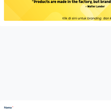
Nama
*