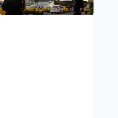
Indonesia
•
05 Aug 2026
Internasional
AS klaim kesepakatan Selat Hormuz segera
tercapai, Iran: Tak ada negosiasi dengan
Washington
Indonesia
•
05 Aug 2026