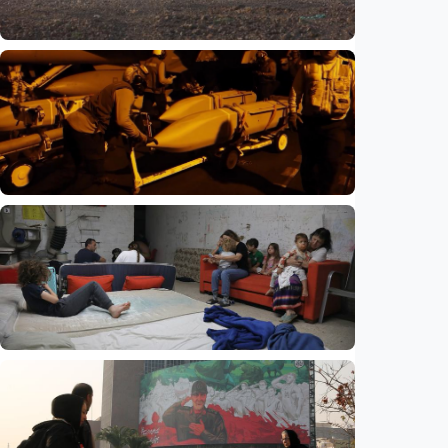
Internasional
Netanyahu bersikeras pertahankan pasukan
di Gaza, tolak draf kesepakatan Trump
Indonesia
•
05 Aug 2026
Internasional
Perang Iran kuras persenjataan AS, hampir
80 persen rudal pencegat THAAD telah
digunakan
Indonesia
•
05 Aug 2026
Internasional
Eksodus warga Israel berlanjut, hampir
270.000 kabur dalam tiga tahun, studi
ungkap tren mengkhawatirkan