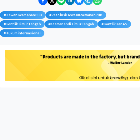
#
DewanKeamananPBB
#
ResolusiDewanKeamananPBB
#
KonflikTimurTengah
#
KeamanandiTimurTengah
#
KonflikIranAS
#
Hukuminternasional