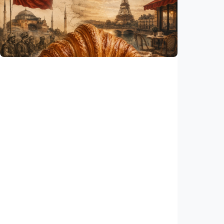
Gelombang panas bisa memicu kecemasan
hingga depresi pada anak, ini temuan
peneliti
Indonesia
•
06 Aug 2026
Humaniora
Kisah – Croissant ternyata menyimpan kisah
perang Islam dan Eropa yang jarang
diceritakan
Indonesia
•
05 Aug 2026