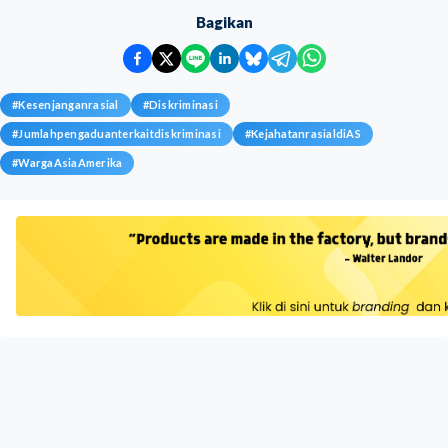
Bagikan
#
Kesenjanganrasial
#
Diskriminasi
#
Jumlahpengaduanterkaitdiskriminasi
#
KejahatanrasialdiAS
#
WargaAsiaAmerika