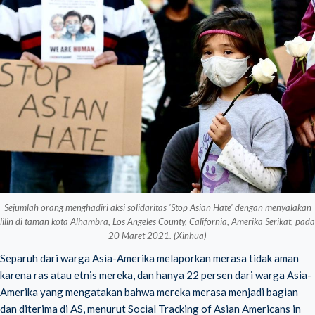
Sejumlah orang menghadiri aksi solidaritas 'Stop Asian Hate' dengan menyalakan
lilin di taman kota Alhambra, Los Angeles County, California, Amerika Serikat, pada
20 Maret 2021. (Xinhua)
Separuh dari warga Asia-Amerika melaporkan merasa tidak aman
karena ras atau etnis mereka, dan hanya 22 persen dari warga Asia-
Amerika yang mengatakan bahwa mereka merasa menjadi bagian
dan diterima di AS, menurut Social Tracking of Asian Americans in