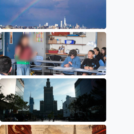
Humaniora
Beijing jadi ibu kota arsitektur dunia
UNESCO-UIA 2029. Apa alasannya?
Indonesia
•
06 Aug 2026
Humaniora
Sekolah di Selandia Baru tambah mata
pelajaran berbasis industri, dari AI hingga
pariwisata
Indonesia
•
06 Aug 2026
Humaniora