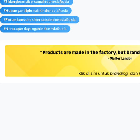
#
SidangkomisibersamaIndonesiaRusia
#
HubungandiplomatikIndonesiaRusia
#
ForumkonsultasibersamaIndonesiaRusia
#
NeracaperdaganganIndonesiaRusia