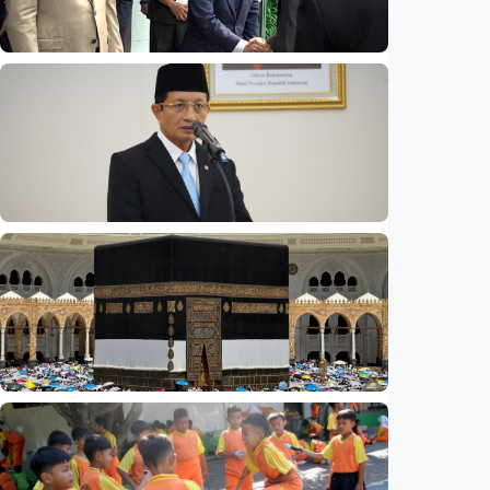
Nasional
Opini - Wacana 'reshuffle' Agustus,
wamenhan bakal diisi sipil? Pakar: Ancaman
hibrida butuh keahlian di luar militer
Indonesia
•
08 Aug 2026
Nasional
Rp4,1 triliun BOS Madrasah & BOP tahap II
segera cair, cek jadwal pengajuannya
Indonesia
•
09 Aug 2026
Nasional
Analisis – Ke mana mengalirnya uang jemaah
haji Indonesia? Ada potensi ekonomi yang