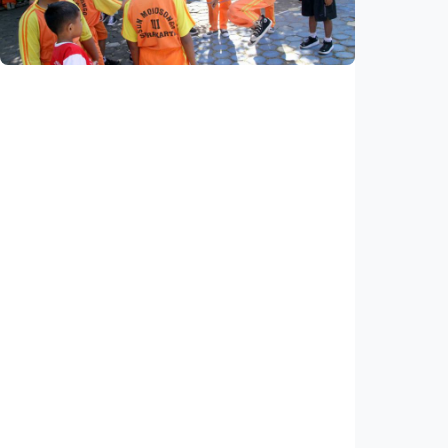
bisa kembali ke Tanah Air (1 dari 3 tulisan)
Indonesia
•
08 Aug 2026
Nasional
Analisis – Belajar dari Australia: Apa yang
bisa dipelajari Indonesia untuk membenahi
kurikulum?
Indonesia
•
08 Aug 2026