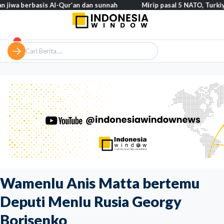
erbasis Al-Qur’an dan sunnah
Mirip pasal 5 NATO, Turkiye tegask
Wamenlu Anis Matta bertemu
Deputi Menlu Rusia Georgy
Borisenko