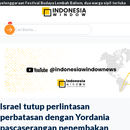
 Festival Budaya Lembah Baliem, dua warga sipil terluka
Tinjau
Israel tutup perlintasan
perbatasan dengan Yordania
pascaserangan penembakan