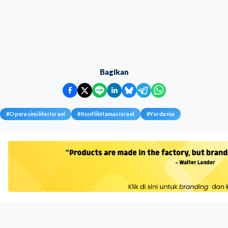
Bagikan
#
OperasimiliterIsrael
#
KonflikHamasIsrael
#
Yordania