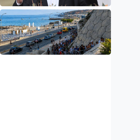
Internasional
Pezeshkian: Iran siap berdialog, tetapi tak
bisa dipaksa menyerah
Indonesia
•
08 Aug 2026
Internasional
Krisis migran picu konflik baru di Eropa,
Spanyol balik perketat perbatasan Italia
Indonesia
•
08 Aug 2026