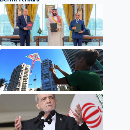
Internasional
Mirip pasal 5 NATO, Turkiye tegaskan
Aliansi Pertahanan Makkah tak
menargetkan Iran
Indonesia
•
09 Aug 2026
Internasional
Dugaan spionase guncang PBB, staf UNICEF
diduga bocorkan informasi ke Israel
Indonesia
•
08 Aug 2026