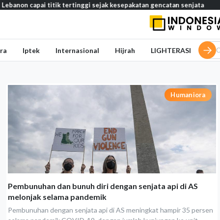
apai titik tertinggi sejak kesepakatan gencatan senjata
Media S
ra
Iptek
Internasional
Hijrah
LIGHTERASI
Humaniora
Pembunuhan dan bunuh diri dengan senjata api di AS
melonjak selama pandemik
Pembunuhan dengan senjata api di AS meningkat hampir 35 persen