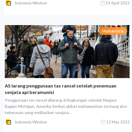
Indonesia Window
19 April 2023
Humaniora
AS larang penggunaan tas ransel setelah penemuan
senjata api beramunisi
Penggunaan tas ransel dilarang di lingkungan sekolah Negara
Bagian Michigan, Amerika Serikat akibat kekhawatiran tentang aksi
kekerasan yang melibatkan senjata...
Indonesia Window
12 May 2023