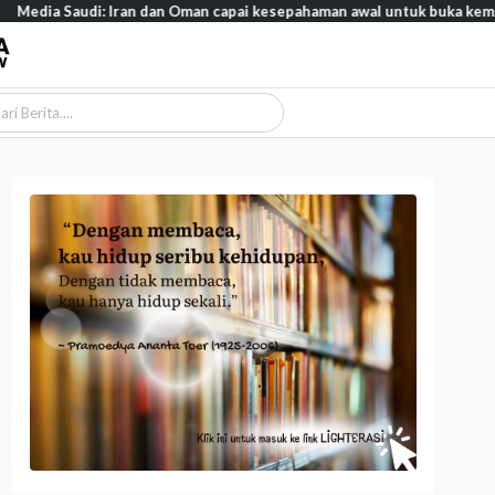
audi: Iran dan Oman capai kesepahaman awal untuk buka kembali Selat