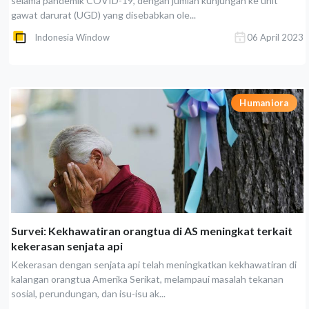
selama pandemik COVID-19, dengan jumlah kunjungan ke unit
gawat darurat (UGD) yang disebabkan ole...
Indonesia Window
06 April 2023
Humaniora
Survei: Kekhawatiran orangtua di AS meningkat terkait
kekerasan senjata api
Kekerasan dengan senjata api telah meningkatkan kekhawatiran di
kalangan orangtua Amerika Serikat, melampaui masalah tekanan
sosial, perundungan, dan isu-isu ak...