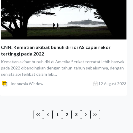
CNN: Kematian akibat bunuh diri di AS capai rekor
tertinggi pada 2022
Kematian akibat bunuh diri di Amerika Serikat tercatat lebih banyak
pada 2022 dibandingkan dengan tahun-tahun sebelumnya, dengan
senjata api terlibat dalam lebi...
Indonesia Window
12 August 2023
1
2
3