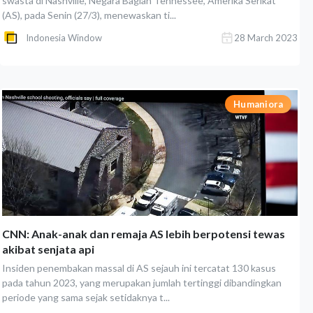
swasta di Nashville, Negara Bagian Tennessee, Amerika Serikat
(AS), pada Senin (27/3), menewaskan ti...
Indonesia Window
28 March 2023
Humaniora
CNN: Anak-anak dan remaja AS lebih berpotensi tewas
akibat senjata api
Insiden penembakan massal di AS sejauh ini tercatat 130 kasus
pada tahun 2023, yang merupakan jumlah tertinggi dibandingkan
periode yang sama sejak setidaknya t...