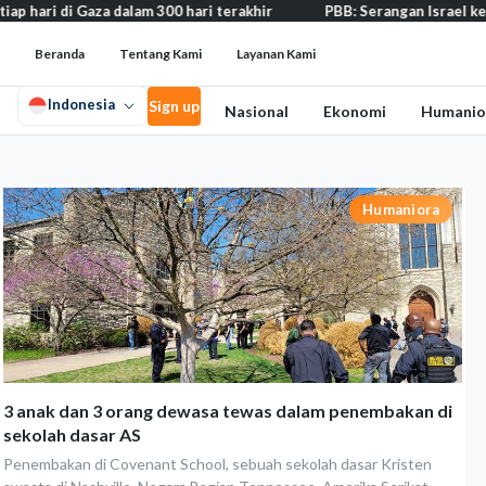
i Gaza dalam 300 hari terakhir
PBB: Serangan Israel ke Lebanon c
Beranda
Tentang Kami
Layanan Kami
Indonesia
Sign up
Nasional
Ekonomi
Humanio
Humaniora
3 anak dan 3 orang dewasa tewas dalam penembakan di
sekolah dasar AS
Penembakan di Covenant School, sebuah sekolah dasar Kristen