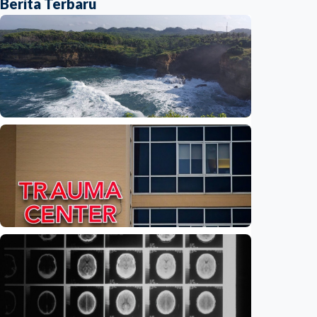
Berita Terbaru
Iptek
Feature – Dari Laut Jawa ke Laut Banda:
Jejak air tawar ungkap rahasia laut
Indonesia
Indonesia
•
09 Aug 2026
Iptek
Feature – Di tengah riuh IGD, AI bantu
tentukan pasien yang harus didahulukan
Indonesia
•
08 Aug 2026