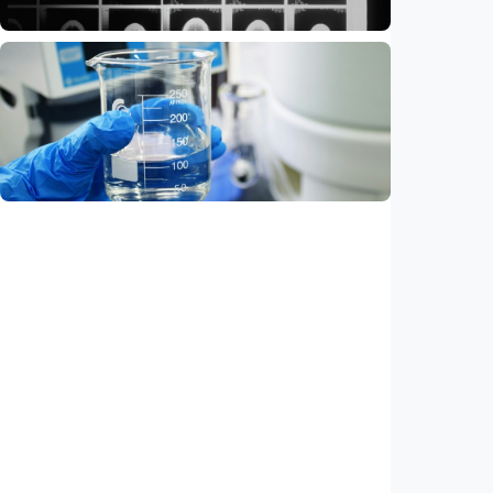
Iptek
Ilmuwan kembangkan nanopartikel yang
membantu ahli bedah melacak dan
membunuh kanker otak mematikan
Indonesia
•
07 Aug 2026
Iptek
AI kini bisa merancang virus dari nol,
ilmuwan berhasil menciptakan bakteriofag
baru
Indonesia
•
07 Aug 2026