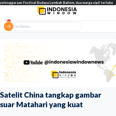
aan Festival Budaya Lembah Baliem, dua warga sipil terluka
Tinj
Satelit China tangkap gambar
suar Matahari yang kuat