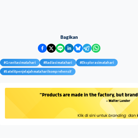
Bagikan
#
Gravitasimatahari
#
Radiasimatahari
#
Eksplorasimatahari
#
Satelitpenjelajahmataharikomprehensif