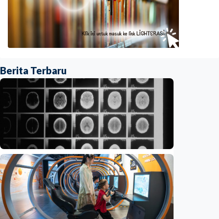
Berita Terbaru
Iptek
Ilmuwan kembangkan nanopartikel yang
membantu ahli bedah melacak dan
membunuh kanker otak mematikan
Indonesia
•
07 Aug 2026