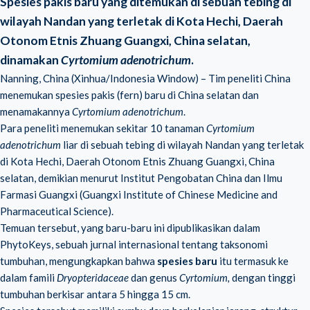
Spesies pakis baru yang ditemukan di sebuah tebing di
wilayah Nandan yang terletak di Kota Hechi, Daerah
Otonom Etnis Zhuang Guangxi, China selatan,
dinamakan
Cyrtomium adenotrichum
.
Nanning, China (Xinhua/Indonesia Window) – Tim peneliti China
menemukan spesies pakis (fern) baru di China selatan dan
menamakannya
Cyrtomium adenotrichum
.
Para peneliti menemukan sekitar 10 tanaman
Cyrtomium
adenotrichum
liar di sebuah tebing di wilayah Nandan yang terletak
di Kota Hechi, Daerah Otonom Etnis Zhuang Guangxi, China
selatan, demikian menurut Institut Pengobatan China dan Ilmu
Farmasi Guangxi (Guangxi Institute of Chinese Medicine and
Pharmaceutical Science).
Temuan tersebut, yang baru-baru ini dipublikasikan dalam
PhytoKeys, sebuah jurnal internasional tentang taksonomi
tumbuhan, mengungkapkan bahwa
spesies baru
itu termasuk ke
dalam famili
Dryopteridaceae
dan
genus
Cyrtomium,
dengan tinggi
tumbuhan berkisar antara 5 hingga 15 cm.