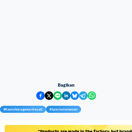
Bagikan
#
Keanekaragamanhayati
#
Spesiestanaman