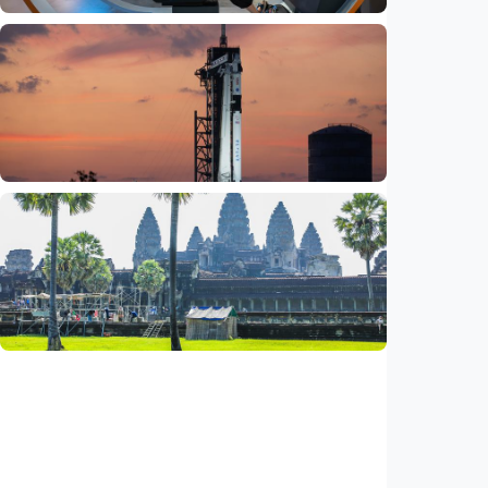
Iptek
Jelang misi bawa pulang sampel Mars, China
siapkan laboratorium perlindungan planet
Indonesia
•
06 Aug 2026
Iptek
Bagian roket Falcon 9 SpaceX akan hantam
Bulan, NASA pastikan Bumi aman
Indonesia
•
05 Aug 2026
Iptek
Saat ASEAN bersiap memasuki era AI,
reformasi layanan publik jadi agenda
bersama