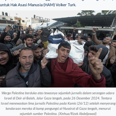
untuk Hak Asasi Manusia (HAM) Volker Turk.
Warga Palestina berduka atas tewasnya sejumlah jurnalis dalam serangan udara
Israel di Deir al-Balah, Jalur Gaza tengah, pada 26 Desember 2024. Tentara
Israel menewaskan lima jurnalis Palestina pada Kamis (26/12) setelah menyerang
kendaraan mereka di kamp pengungsi al-Nuseirat di Gaza tengah, menurut
sejumlah sumber Palestina. (Xinhua/Rizek Abdeljawad)