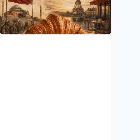
Gelombang panas bisa memicu kecemasan
hingga depresi pada anak, ini temuan
peneliti
Indonesia
•
06 Aug 2026
Humaniora
Kisah – Croissant ternyata menyimpan kisah
perang Islam dan Eropa yang jarang
diceritakan
Indonesia
•
05 Aug 2026