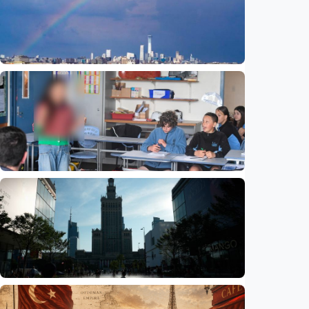
Humaniora
Beijing jadi ibu kota arsitektur dunia
UNESCO-UIA 2029. Apa alasannya?
Indonesia
•
06 Aug 2026
Humaniora
Sekolah di Selandia Baru tambah mata
pelajaran berbasis industri, dari AI hingga
pariwisata
Indonesia
•
06 Aug 2026
Humaniora