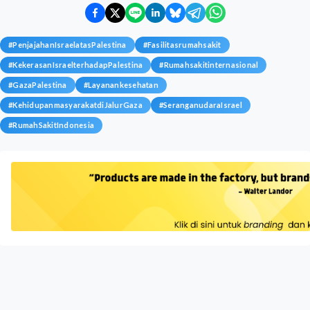
#
PenjajahanIsraelatasPalestina
#
Fasilitasrumahsakit
#
KekerasanIsraelterhadapPalestina
#
Rumahsakitinternasional
#
GazaPalestina
#
Layanankesehatan
#
KehidupanmasyarakatdiJalurGaza
#
SeranganudaraIsrael
#
RumahSakitIndonesia