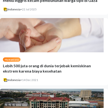
Menlu Inggris kecam pembunuhan warga sipil di Gaza
Indonesia
•
22 Jul 2025
Humaniora
Lebih 500 juta orang di dunia terjebak kemiskinan
ekstrem karena biaya kesehatan
Indonesia
•
14 Dec 2021