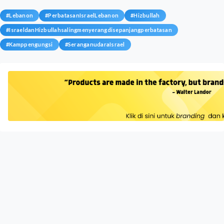
#
Lebanon
#
PerbatasanIsraelLebanon
#
Hizbullah
#
IsraeldanHizbullahsalingmenyerangdisepanjangperbatasan
#
Kamppengungsi
#
SeranganudaraIsrael