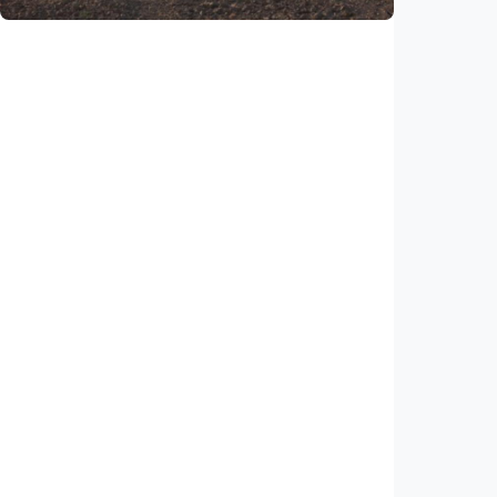
Internasional
Netanyahu bersikeras pertahankan pasukan
di Gaza, tolak draf kesepakatan Trump
Indonesia
•
05 Aug 2026