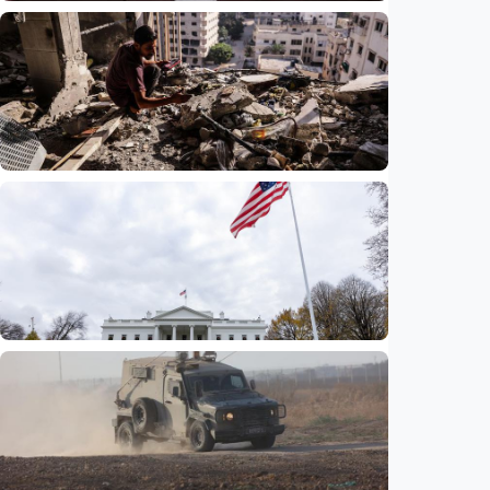
Internasional
Presiden Iran akui sangat sulit
berkomunikasi dengan pemimpin tertinggi
Mojtaba Khamenei di tengah perang
Indonesia
•
06 Aug 2026
Internasional
Agresi Israel kian menggerus kehidupan
Gaza, PBB sebut operasi militer perparah
pengungsian
Indonesia
•
06 Aug 2026
Internasional
Nasib 350.000 warga Haiti di AS terancam,
putusan hakim buka jalan bagi deportasi
Indonesia
•
06 Aug 2026