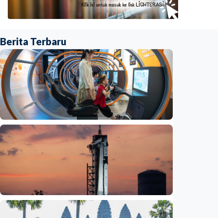
Berita Terbaru
Iptek
Jelang misi bawa pulang sampel Mars, China
siapkan laboratorium perlindungan planet
Indonesia
•
06 Aug 2026
Iptek