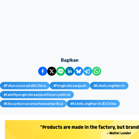
Bagikan
#
PeluncuransatelitChina
#
Penginderaanjauh
#
RoketLongMarch
#
Satelitpenginderaanjauhhiperspektral
#
Situspeluncuranwahanaantariksa
#
RoketLongMarch2DChina