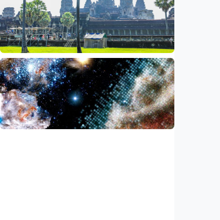
Bagian roket Falcon 9 SpaceX akan hantam
Bulan, NASA pastikan Bumi aman
Indonesia
•
05 Aug 2026
Iptek
Saat ASEAN bersiap memasuki era AI,
reformasi layanan publik jadi agenda
bersama
Indonesia
•
05 Aug 2026
Iptek
Ilmuwan temukan akselerator partikel
terkuat di galaksi, energinya lampaui
perkiraan
Indonesia
•
03 Aug 2026