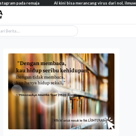
 pada remaja
AI kini bisa merancang virus dari nol, ilmuwan berh