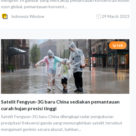
mengirim 14 gambar yang mencakup pemantauan konsentrasi kolom
ozon global, pemantauan konsent...
Indonesia Window
29 March 2023
Iptek
Satelit Fengyun-3G baru China sediakan pemantauan
curah hujan presisi tinggi
Satelit Fengyun-3G baru China dilengkapi radar pengukuran
presipitasi frekuensi ganda yang memungkinkan satelit tersebut
mengamati gerimis secara akurat, bahkan...