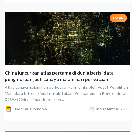
Iptek
China luncurkan atlas pertama di dunia berisi data
pengindraan jauh cahaya malam hari perkotaan
Atlas cahaya malam hari perkotaan yang dirilis oleh Pusat Penelitian
Mahadata Internasional untuk Tujuan Pembangunan Berkelanjutan
(CBAS) China dibuat berdasark...
Indonesia Window
08 September 2023