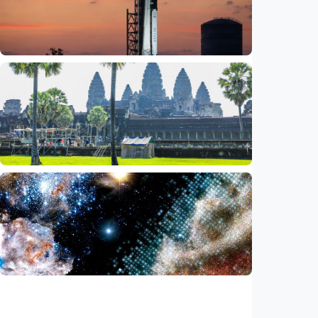
siapkan laboratorium perlindungan planet
Indonesia
•
06 Aug 2026
Iptek
Bagian roket Falcon 9 SpaceX akan hantam
Bulan, NASA pastikan Bumi aman
Indonesia
•
05 Aug 2026
Iptek
Saat ASEAN bersiap memasuki era AI,
reformasi layanan publik jadi agenda
bersama
Indonesia
•
05 Aug 2026
Iptek
Ilmuwan temukan akselerator partikel