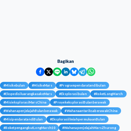
Bagikan
#
Misikebulan
#
MisikeMars
#
Programpendaratandibulan
#
EkspedisiluarangkasakeMars
#
Eksplorasibulan
#
RoketLongMarch
#
MisieksplorasiMarsChina
#
ProyekeksplorasiBulanberawak
#
WahanapenjelajahBulanberawak
#
WahanaantariksaberawakChina
#
MisipendaratandiBulan
#
EksplorasiilmiahpermukaanBulan
#
RoketpengangkutLongMarch10
#
WahanapenjelajahMarsZhurong