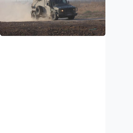
Nasib 350.000 warga Haiti di AS terancam,
putusan hakim buka jalan bagi deportasi
Indonesia
•
06 Aug 2026
Internasional
Netanyahu bersikeras pertahankan pasukan
di Gaza, tolak draf kesepakatan Trump
Indonesia
•
05 Aug 2026