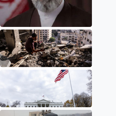
Internasional
Presiden Iran akui sangat sulit
berkomunikasi dengan pemimpin tertinggi
Mojtaba Khamenei di tengah perang
Indonesia
•
06 Aug 2026
Internasional
Agresi Israel kian menggerus kehidupan
Gaza, PBB sebut operasi militer perparah
pengungsian
Indonesia
•
06 Aug 2026
Internasional