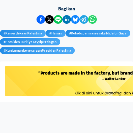
Bagikan
#
KemerdekaanPalestina
#
Hamas
#
KehidupanmasyarakatdiJalurGaza
#
PresidenTurkiyeTayyipErdogan
#
KunjungankenegaraanPresidenPalestina