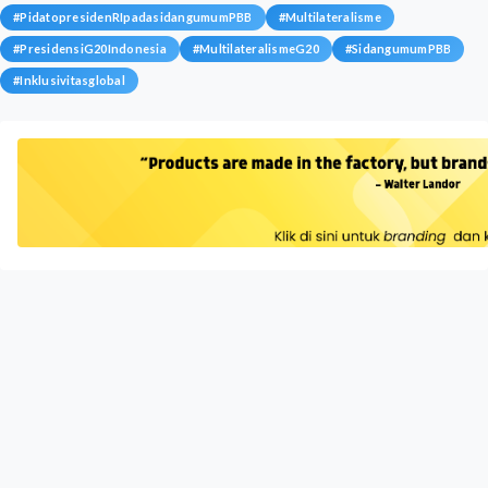
#
PidatopresidenRIpadasidangumumPBB
#
Multilateralisme
#
PresidensiG20Indonesia
#
MultilateralismeG20
#
SidangumumPBB
#
Inklusivitasglobal