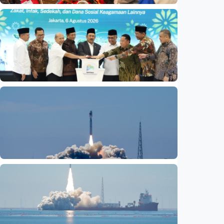
Nasional
Basarnas akhiri operasi SAR KM Mutiara
Sentosa 2
Indonesia
•
06 Aug 2026
Nasional
Satu data ZIS dan dana sosial keagamaan
lainnya dirilis
Indonesia
•
06 Aug 2026
Nasional
Fokus Berita – Lampung-1, satelit AI
Hiperspektral pertama Indonesia, berhasil
diluncurkan ke orbit