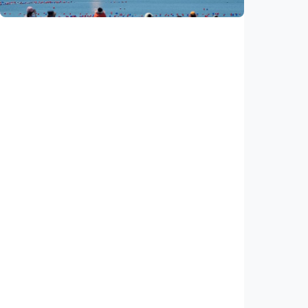
Indonesia
•
05 Aug 2026
Nasional
Satelit Lampung-1 untuk petani, nelayan,
hingga mitigasi bencana
Indonesia
•
05 Aug 2026