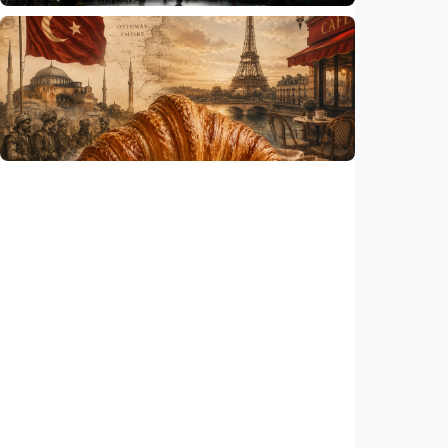
Humaniora
Gelombang panas bisa memicu kecemasan
hingga depresi pada anak, ini temuan
peneliti
Indonesia
•
06 Aug 2026
Humaniora
Kisah – Croissant ternyata menyimpan kisah
perang Islam dan Eropa yang jarang
diceritakan
Indonesia
•
05 Aug 2026