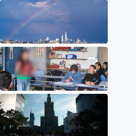
Humaniora
Beijing jadi ibu kota arsitektur dunia
UNESCO-UIA 2029. Apa alasannya?
Indonesia
•
06 Aug 2026
Humaniora
Sekolah di Selandia Baru tambah mata
pelajaran berbasis industri, dari AI hingga
pariwisata
Indonesia
•
06 Aug 2026