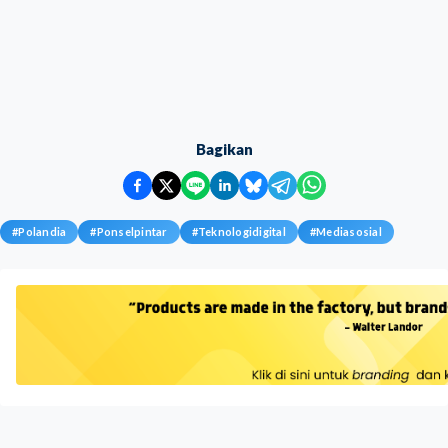
Bagikan
#
Polandia
#
Ponselpintar
#
Teknologidigital
#
Mediasosial