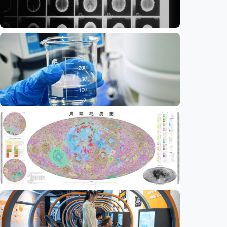
Iptek
Ilmuwan kembangkan nanopartikel yang
membantu ahli bedah melacak dan
membunuh kanker otak mematikan
Indonesia
•
07 Aug 2026
Iptek
AI kini bisa merancang virus dari nol,
ilmuwan berhasil menciptakan bakteriofag
baru
Indonesia
•
07 Aug 2026
Iptek
China rampungkan peta geologi Bulan skala
1:5.000.000, petakan lebih dari 13.500 kawah