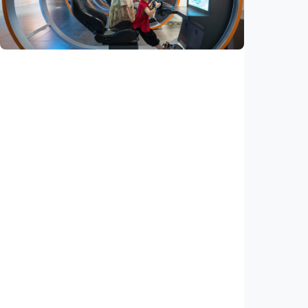
Indonesia
•
07 Aug 2026
Iptek
Jelang misi bawa pulang sampel Mars, China
siapkan laboratorium perlindungan planet
Indonesia
•
06 Aug 2026