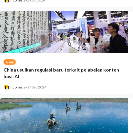
Indonesia
•
21 Jul 2024
Iptek
China usulkan regulasi baru terkait pelabelan konten
hasil AI
Indonesia
•
17 Sep 2024