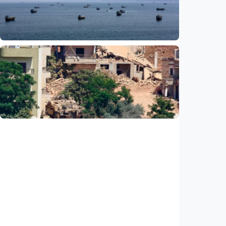
RD Kongo, balita jadi korban terbanyak
Indonesia
•
07 Aug 2026
Internasional
Media Saudi: Iran dan Oman capai
kesepahaman awal untuk buka kembali Selat
Hormuz
Indonesia
•
07 Aug 2026
Internasional
PBB: Serangan Israel ke Lebanon capai titik
tertinggi sejak kesepakatan gencatan
senjata
Indonesia
•
07 Aug 2026