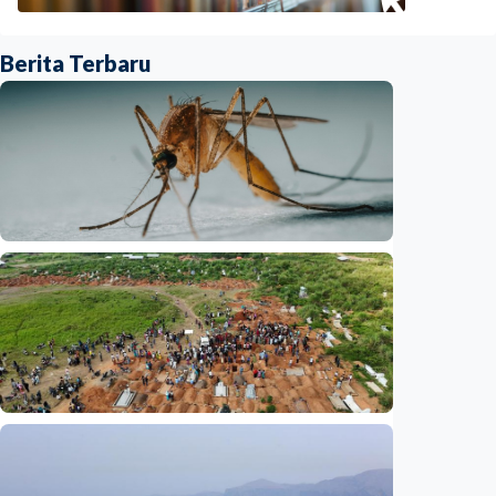
Berita Terbaru
Internasional
Satu nyawa melayang, virus West Nile
kembali mengintai Israel
Indonesia
•
07 Aug 2026
Internasional
UNICEF: Wabah Ebola tewaskan 330 anak di