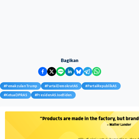
Bagikan
#
PemakzulanTrump
#
PartaiDemokratAS
#
PartaiRepublikAS
#
KetuaDPRAS
#
PresidenASJoeBiden