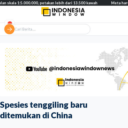
1:5.000.000, petakan lebih dari 13.500 kawah
Meta harus bayar 
Spesies tenggiling baru
ditemukan di China