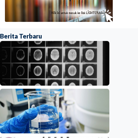
Berita Terbaru
Iptek
Ilmuwan kembangkan nanopartikel yang
membantu ahli bedah melacak dan
membunuh kanker otak mematikan
Indonesia
•
07 Aug 2026