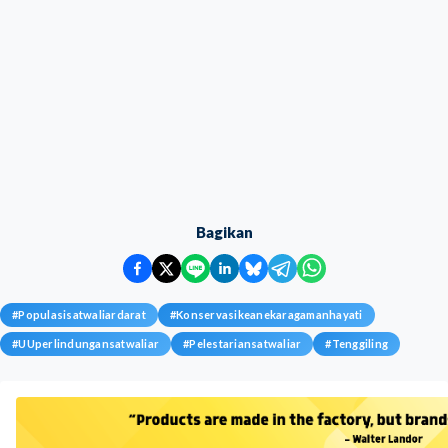
Bagikan
#
Populasisatwaliardarat
#
Konservasikeanekaragamanhayati
#
UUperlindungansatwaliar
#
Pelestariansatwaliar
#
Tenggiling