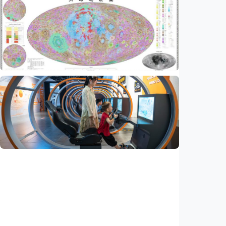
Iptek
AI kini bisa merancang virus dari nol,
ilmuwan berhasil menciptakan bakteriofag
baru
Indonesia
•
07 Aug 2026
Iptek
China rampungkan peta geologi Bulan skala
1:5.000.000, petakan lebih dari 13.500 kawah
Indonesia
•
07 Aug 2026
Iptek
Jelang misi bawa pulang sampel Mars, China
siapkan laboratorium perlindungan planet
Indonesia
•
06 Aug 2026