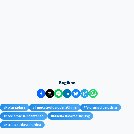
Bagikan
#
Polusiudara
#
TingkatpolusiudaraChina
#
Aturanpolusiudara
#
Konservasiairdantanah
#
KualitasudaradiBeijing
#
KualitasudaradiChina