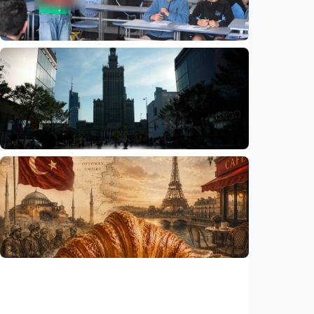
Indonesia
•
06 Aug 2026
Humaniora
Sekolah di Selandia Baru tambah mata
pelajaran berbasis industri, dari AI hingga
pariwisata
Indonesia
•
06 Aug 2026
Humaniora
Gelombang panas bisa memicu kecemasan
hingga depresi pada anak, ini temuan
peneliti
Indonesia
•
06 Aug 2026
Humaniora
Kisah – Croissant ternyata menyimpan kisah
perang Islam dan Eropa yang jarang