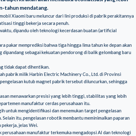
un-tahun mendatang.
 mobil
Xiaomi
baru meluncur dari lini produksi di pabrik perakitannya
tisasi tinggi bekerja secara penuh.
waktu, dipandu oleh teknologi kecerdasan buatan (artificial
Para pakar memprediksi bahwa tiga hingga lima tahun ke depan akan
ang dipandang sebagai kekuatan pendorong di balik gelombang baru
g tidak dapat dihentikan.
h pabrik milik Harbin Electric Machinery Co., Ltd. di Provinsi
t pengelasan kutub magnet pabrik tersebut diluncurkan, sehingga
an menawarkan presisi yang lebih tinggi, stabilitas yang lebih
 departemen manufaktur cerdas perusahaan itu.
gih untuk mengidentifikasi dan menemukan target pengelasan
 Selain itu, pengelasan robotik membantu meminimalkan paparan
pekerja, jelas Wei.
anyak perusahaan manufaktur terkemuka mengadopsi AI dan teknologi