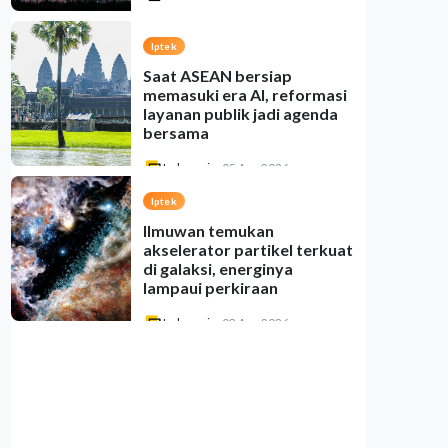
Iptek
Saat ASEAN bersiap
memasuki era AI, reformasi
layanan publik jadi agenda
bersama
Indonesia
•
05 Aug 2026
Iptek
Ilmuwan temukan
akselerator partikel terkuat
di galaksi, energinya
lampaui perkiraan
Indonesia
•
03 Aug 2026