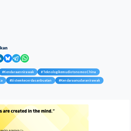
ikan
#
Kendaraannirawak
#
TeknologikemudiotonomosChina
ta
#
Sistemkecerdasanbuatan
#
Kendaraanudaranirawak