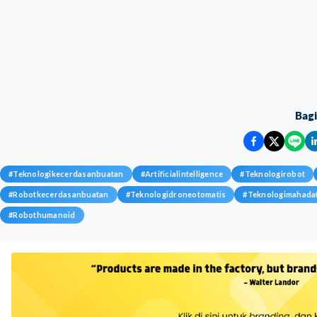
Bag
#
Teknologikecerdasanbuatan
#
Artificialintelligence
#
Teknologirobot
#
Robotkecerdasanbuatan
#
Teknologidroneotomatis
#
Teknologimahada
#
Robothumanoid