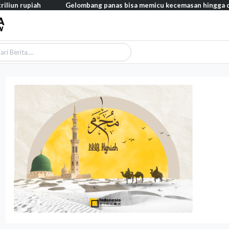
Gelombang panas bisa memicu kecemasan hingga depresi pada an