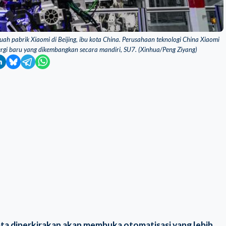
ah pabrik Xiaomi di Beijing, ibu kota China. Perusahaan teknologi China Xiaomi
rgi baru yang dikembangkan secara mandiri, SU7. (Xinhua/Peng Ziyang)
ta diperkirakan akan membuka otomatisasi yang lebih