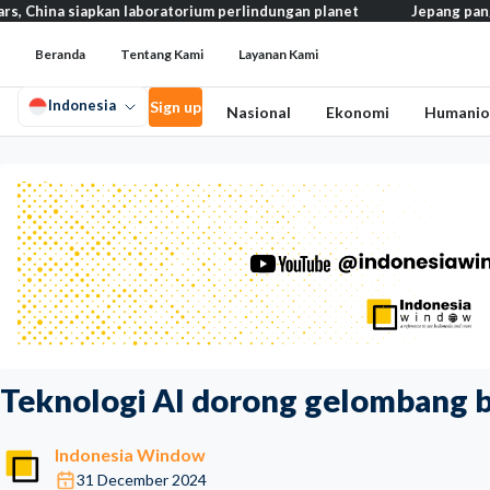
pkan laboratorium perlindungan planet
Jepang pangkas pajak mak
Beranda
Tentang Kami
Layanan Kami
Indonesia
Sign up
Nasional
Ekonomi
Humanio
Teknologi AI dorong gelombang bar
Indonesia Window
31 December 2024