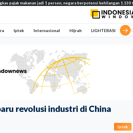
anan jadi 1 persen, negara berpotensi kehilangan 1.130 triliun rupiah
ra
Iptek
Internasional
Hijrah
LIGHTERASI
u revolusi industri di China
Iptek