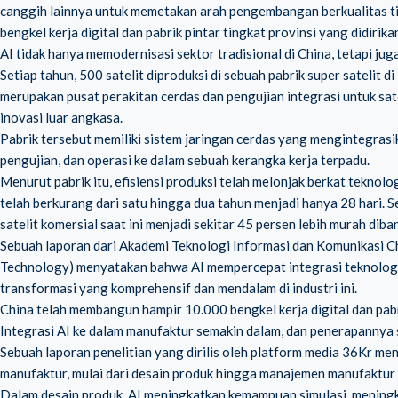
canggih lainnya untuk memetakan arah pengembangan berkualitas ting
bengkel kerja digital dan pabrik pintar tingkat provinsi yang didirika
AI tidak hanya memodernisasi sektor tradisional di China, tetapi jug
Setiap tahun, 500 satelit diproduksi di sebuah pabrik super satelit di
merupakan pusat perakitan cerdas dan pengujian integrasi untuk sate
inovasi luar angkasa.
Pabrik tersebut memiliki sistem jaringan cerdas yang mengintegrasik
pengujian, dan operasi ke dalam sebuah kerangka kerja terpadu.
Menurut pabrik itu, efisiensi produksi telah melonjak berkat tekno
telah berkurang dari satu hingga dua tahun menjadi hanya 28 hari. S
satelit komersial saat ini menjadi sekitar 45 persen lebih murah dib
Sebuah laporan dari Akademi Teknologi Informasi dan Komunikasi 
Technology) menyatakan bahwa AI mempercepat integrasi teknologi
transformasi yang komprehensif dan mendalam di industri ini.
China telah membangun hampir 10.000 bengkel kerja digital dan pab
Integrasi AI ke dalam manufaktur semakin dalam, dan penerapannya
Sebuah laporan penelitian yang dirilis oleh platform media 36Kr m
manufaktur, mulai dari desain produk hingga manajemen manufaktur
Dalam desain produk, AI meningkatkan kemampuan simulasi, meningkat