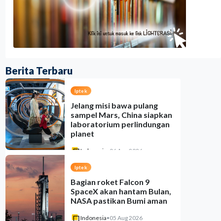
Berita Terbaru
Iptek
Jelang misi bawa pulang
sampel Mars, China siapkan
laboratorium perlindungan
planet
Indonesia
•
06 Aug 2026
Iptek
Bagian roket Falcon 9
SpaceX akan hantam Bulan,
NASA pastikan Bumi aman
Indonesia
•
05 Aug 2026