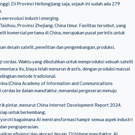
gi. Di Provinsi Heilongjiang saja, sejauh ini sudah ada 279
n.
a merevolusi industri
emerging.
 Taizhou, Provinsi Zhejiang, China timur. Fasilitas tersebut, yang
lit komersial pertama di China, merupakan pusat perintis untuk
an desain satelit, penelitian dan pengembangan, produksi,
logi cerdas. Waktu yang dibutuhkan untuk memproduksi sebuah satelit
ementara itu, biaya telah menurun drastis, dengan produksi massal
andingkan metode tradisional.
China (China Academy of Information and Communications
 cerdas ke dalam manufaktur, menandai pergeseran menuju
rik pintar, menurut China Internet Development Report 2024.
 siap untuk berkembang.
enyoroti bagaimana AI mentransformasi hampir semua aspek industri
 dan pengoperasian.
kan efisiensi dan akurasi desain. Di bidang manufaktur, AI