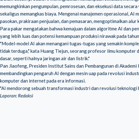
memungkinkan pengumpulan, pemrosesan, dan eksekusi data secara w
sekaligus memangkas biaya. Mengenai manajemen operasional, AI men
pasokan, prakiraan penjualan, dan pemasaran, mengoptimalkan alur k
Para pakar mengatakan bahwa kemajuan dalam algoritme AI dan pen
yang lebih luas dan potensi kemampuan produksi nirawak pada tahu
"Model-model AI akan menangani tugas-tugas yang semakin kompl
tidak terduga," kata Huang Tiejun, seorang profesor ilmu komputer d
dasar, seperti halnya jaringan air dan listrik."
Pan Jiaofeng, Presiden Institut Sains dan Pembangunan di Akademi
membandingkan pengaruh AI dengan mesin uap pada revolusi industri 
komputer dan internet pada era informasi.
"AI mendorong sebuah transformasi industri dan revolusi teknologi 
Laporan: Redaksi