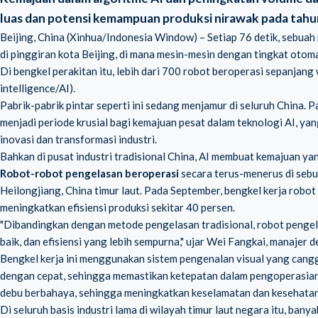
luas dan potensi kemampuan produksi nirawak pada tah
Beijing, China (Xinhua/Indonesia Window) – Setiap 76 detik, sebuah
di pinggiran kota Beijing, di mana mesin-mesin dengan tingkat otoma
Di bengkel perakitan itu, lebih dari 700 robot beroperasi sepanjang 
intelligence/AI).
Pabrik-pabrik pintar seperti ini sedang menjamur di seluruh China. 
menjadi periode krusial bagi kemajuan pesat dalam teknologi AI, y
inovasi dan transformasi industri.
Bahkan di pusat industri tradisional China, AI membuat kemajuan yan
Robot-robot pengelasan beroperasi
secara terus-menerus di sebua
Heilongjiang, China timur laut. Pada September, bengkel kerja robo
meningkatkan efisiensi produksi sekitar 40 persen.
"Dibandingkan dengan metode pengelasan tradisional, robot pengelas
baik, dan efisiensi yang lebih sempurna," ujar Wei Fangkai, manajer
Bengkel kerja ini menggunakan sistem pengenalan visual yang cang
dengan cepat, sehingga memastikan ketepatan dalam pengoperasian.
debu berbahaya, sehingga meningkatkan keselamatan dan kesehatan 
Di seluruh basis industri lama di wilayah timur laut negara itu, b