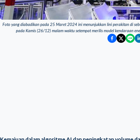
Foto yang diabadikan pada 25 Maret 2024 ini menunjukkan lini perakitan di sebu
pada Kamis (26/12) malam waktu setempat merilis model kendaraan ene
Kemajuan dalam algoritme AI dan peningkatan volume da