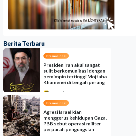
Berita Terbaru
Internasional
Presiden Iran akui sangat
sulit berkomunikasi dengan
pemimpin tertinggi Mojtaba
Khamenei di tengah perang
Indonesia
•
06 Aug 2026
Internasional
Agresi Israel kian
menggerus kehidupan Gaza,
PBB sebut operasi militer
perparah pengungsian