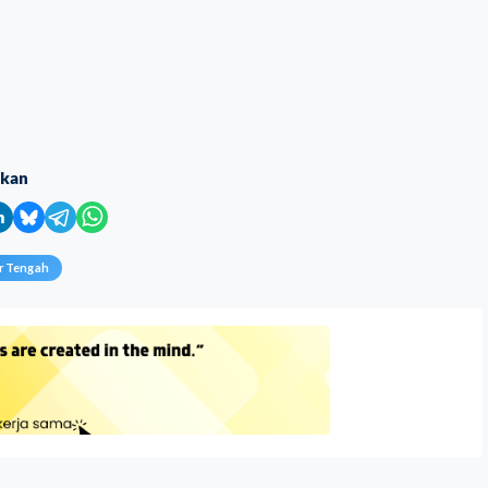
ikan
urTengah