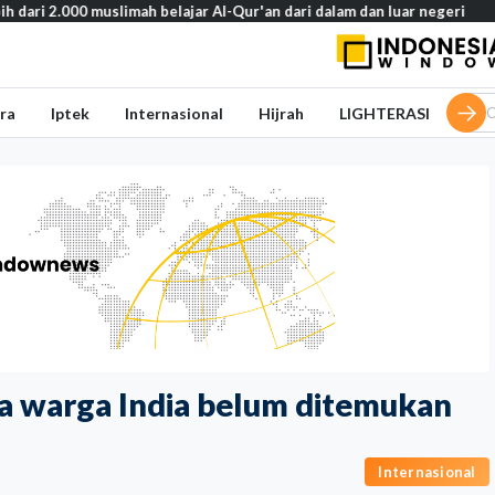
000 muslimah belajar Al-Qur'an dari dalam dan luar negeri
Basarn
ra
Iptek
Internasional
Hijrah
LIGHTERASI
ga warga India belum ditemukan
Internasional