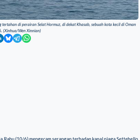
 tertahan di perairan Selat Hormuz, di dekat Khasab, sebuah kota kecil di Oman
6. (Xinhua/Wen Xinnian)
da Rabu (10/6) mengecam serangan terhadap kapal niaga Settebello