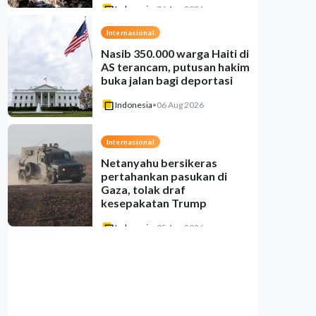
Indonesia
•
06 Aug 2026
Internasional
Nasib 350.000 warga Haiti di
AS terancam, putusan hakim
buka jalan bagi deportasi
Indonesia
•
06 Aug 2026
Internasional
Netanyahu bersikeras
pertahankan pasukan di
Gaza, tolak draf
kesepakatan Trump
Indonesia
•
05 Aug 2026