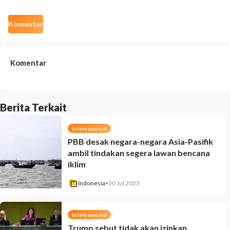
Komentar
Komentar
Berita Terkait
Internasional
PBB desak negara-negara Asia-Pasifik
ambil tindakan segera lawan bencana
iklim
Indonesia
•
30 Jul 2023
Internasional
Trump sebut tidak akan izinkan