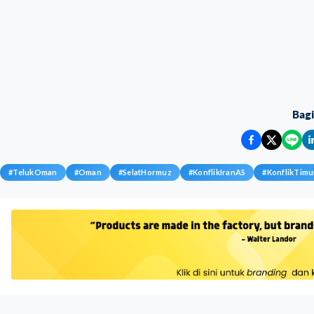
Bag
#
TelukOman
#
Oman
#
SelatHormuz
#
KonflikIranAS
#
KonflikTim