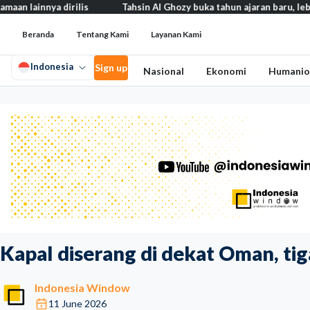
nya dirilis
Tahsin Al Ghozy buka tahun ajaran baru, lebih dari 2.
Beranda
Tentang Kami
Layanan Kami
Indonesia
Sign up
Nasional
Ekonomi
Humanio
Kapal diserang di dekat Oman, ti
Indonesia Window
11 June 2026