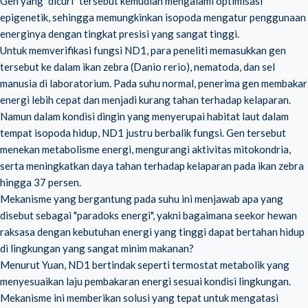
Gen yang "dicuri" tersebut kemudian mengalami optimisasi
epigenetik, sehingga memungkinkan isopoda mengatur penggunaan
energinya dengan tingkat presisi yang sangat tinggi.
Untuk memverifikasi fungsi ND1, para peneliti memasukkan gen
tersebut ke dalam ikan zebra (Danio rerio), nematoda, dan sel
manusia di laboratorium. Pada suhu normal, penerima gen membakar
energi lebih cepat dan menjadi kurang tahan terhadap kelaparan.
Namun dalam kondisi dingin yang menyerupai habitat laut dalam
tempat isopoda hidup, ND1 justru berbalik fungsi. Gen tersebut
menekan metabolisme energi, mengurangi aktivitas mitokondria,
serta meningkatkan daya tahan terhadap kelaparan pada ikan zebra
hingga 37 persen.
Mekanisme yang bergantung pada suhu ini menjawab apa yang
disebut sebagai "paradoks energi", yakni bagaimana seekor hewan
raksasa dengan kebutuhan energi yang tinggi dapat bertahan hidup
di lingkungan yang sangat minim makanan?
Menurut Yuan, ND1 bertindak seperti termostat metabolik yang
menyesuaikan laju pembakaran energi sesuai kondisi lingkungan.
Mekanisme ini memberikan solusi yang tepat untuk mengatasi