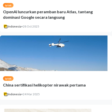
Iptek
OpenAI luncurkan peramban baru Atlas, tantang
dominasi Google secara langsung
Indonesia
•
28 Oct 2025
Iptek
China sertifikasi helikopter nirawak pertama
Indonesia
•
24 Mar 2025