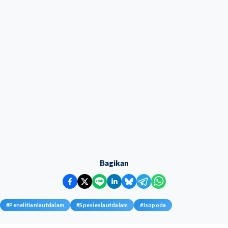
Bagikan
#
Penelitianlautdalam
#
Spesieslautdalam
#
Isopoda