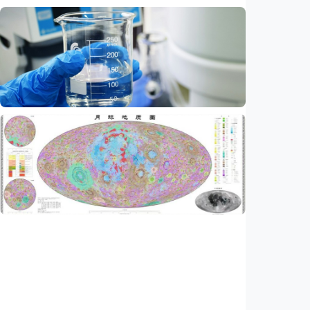
Iptek
Ilmuwan kembangkan nanopartikel yang
membantu ahli bedah melacak dan
membunuh kanker otak mematikan
Indonesia
•
07 Aug 2026
Iptek
AI kini bisa merancang virus dari nol,
ilmuwan berhasil menciptakan bakteriofag
baru
Indonesia
•
07 Aug 2026
Iptek
China rampungkan peta geologi Bulan skala
1:5.000.000, petakan lebih dari 13.500 kawah
Indonesia
•
07 Aug 2026