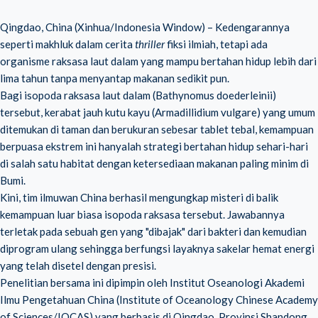
Qingdao, China (Xinhua/Indonesia Window) – Kedengarannya
seperti makhluk dalam cerita
thriller
fiksi ilmiah, tetapi ada
organisme raksasa laut dalam yang mampu bertahan hidup lebih dari
lima tahun tanpa menyantap makanan sedikit pun.
Bagi isopoda raksasa laut dalam (Bathynomus doederleinii)
tersebut, kerabat jauh kutu kayu (Armadillidium vulgare) yang umum
ditemukan di taman dan berukuran sebesar tablet tebal, kemampuan
berpuasa ekstrem ini hanyalah strategi bertahan hidup sehari-hari
di salah satu habitat dengan ketersediaan makanan paling minim di
Bumi.
Kini, tim ilmuwan China berhasil mengungkap misteri di balik
kemampuan luar biasa isopoda raksasa tersebut. Jawabannya
terletak pada sebuah gen yang "dibajak" dari bakteri dan kemudian
diprogram ulang sehingga berfungsi layaknya sakelar hemat energi
yang telah disetel dengan presisi.
Penelitian bersama ini dipimpin oleh Institut Oseanologi Akademi
Ilmu Pengetahuan China (Institute of Oceanology Chinese Academy
of Sciences/IOCAS) yang berbasis di Qingdao, Provinsi Shandong,