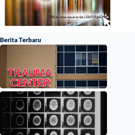
Berita Terbaru
Iptek
Feature – Di tengah riuh IGD, AI bantu
tentukan pasien yang harus didahulukan
Indonesia
•
08 Aug 2026