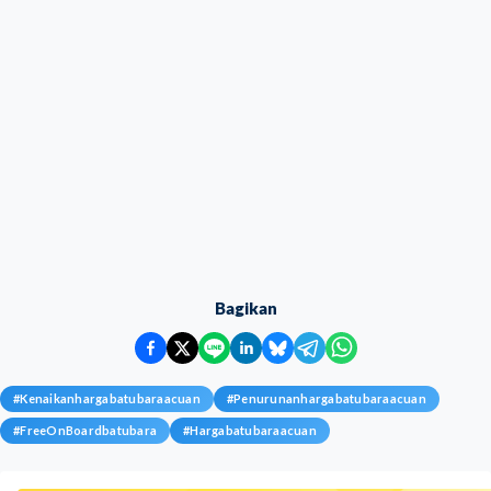
Bagikan
#
Kenaikanhargabatubaraacuan
#
Penurunanhargabatubaraacuan
#
FreeOnBoardbatubara
#
Hargabatubaraacuan