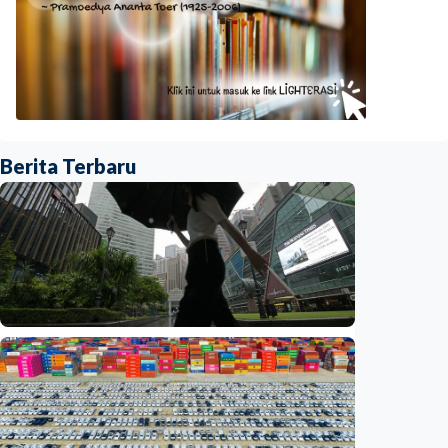
Berita Terbaru
Ekonomi
Biaya usaha naik, perusahaan Singapura
justru lirik Indonesia untuk perluas bisnis
Indonesia
•
07 Aug 2026