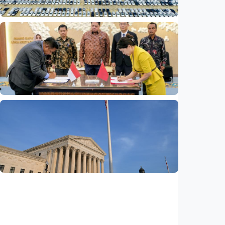
Ekonomi
Fokus Berita – Mengapa produsen EV China
kini lebih sibuk membangun pabrik daripada
menjual mobil?
Indonesia
•
06 Aug 2026
Ekonomi
Madura siap sambut investasi China 6,6
triliun rupiah untuk Kawasan Industri Baru
Indonesia
•
06 Aug 2026
Ekonomi
Pemerintahan Trump kembalikan 1.794
triliun rupiah tarif kepada importir AS,
dampak putusan Mahkamah Agung