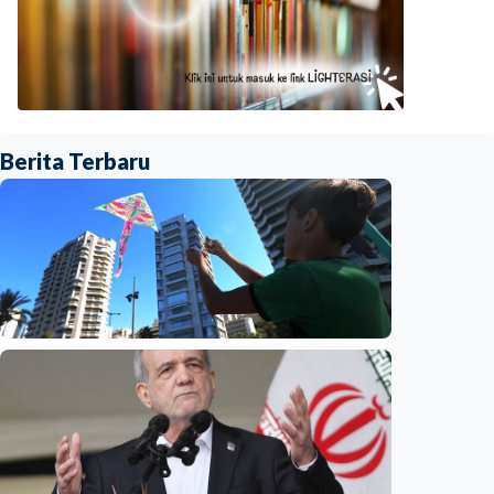
Berita Terbaru
Internasional
Dugaan spionase guncang PBB, staf UNICEF
diduga bocorkan informasi ke Israel
Indonesia
•
08 Aug 2026