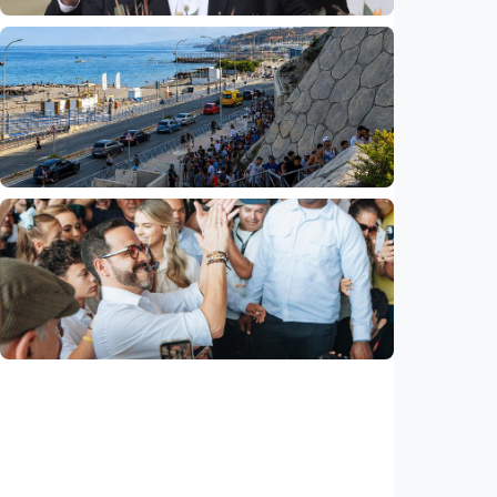
Internasional
Pezeshkian: Iran siap berdialog, tetapi tak
bisa dipaksa menyerah
Indonesia
•
08 Aug 2026
Internasional
Krisis migran picu konflik baru di Eropa,
Spanyol balik perketat perbatasan Italia
Indonesia
•
08 Aug 2026
Internasional
Abelardo De La Espriella resmi dilantik
sebagai presiden baru Kolombia, pertama
kalinya dilantik di luar Bogotá