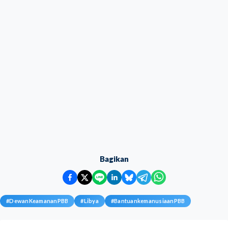
Bagikan
#
DewanKeamananPBB
#
Libya
#
BantuankemanusiaanPBB