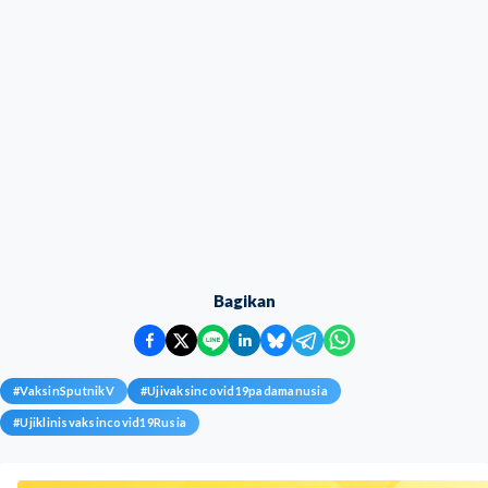
Bagikan
#
VaksinSputnikV
#
Ujivaksincovid19padamanusia
#
Ujiklinisvaksincovid19Rusia