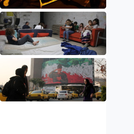
Internasional
Perang Iran kuras persenjataan AS, hampir
80 persen rudal pencegat THAAD telah
digunakan
Indonesia
•
05 Aug 2026
Internasional
Eksodus warga Israel berlanjut, hampir
270.000 kabur dalam tiga tahun, studi
ungkap tren mengkhawatirkan
Indonesia
•
05 Aug 2026
Internasional
AS klaim kesepakatan Selat Hormuz segera
tercapai, Iran: Tak ada negosiasi dengan
Washington