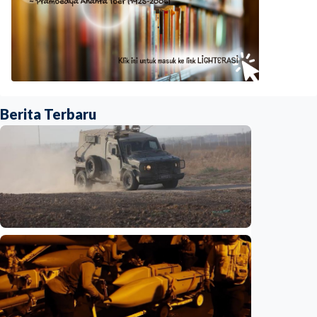
Berita Terbaru
Internasional
Netanyahu bersikeras pertahankan pasukan
di Gaza, tolak draf kesepakatan Trump
Indonesia
•
05 Aug 2026