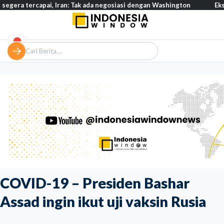
rcapai, Iran: Tak ada negosiasi dengan Washington
Eksodus warg
COVID-19 – Presiden Bashar
Assad ingin ikut uji vaksin Rusia