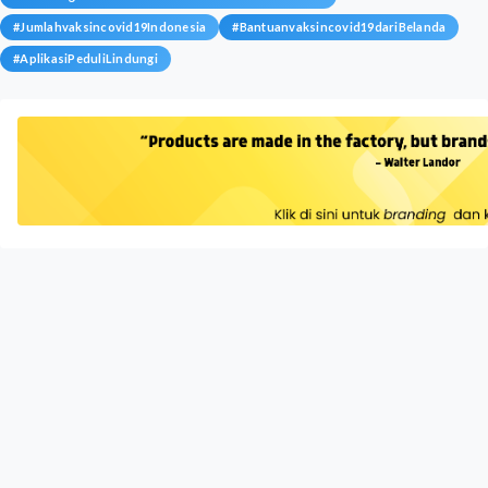
#
Jumlahvaksincovid19Indonesia
#
Bantuanvaksincovid19dariBelanda
#
AplikasiPeduliLindungi