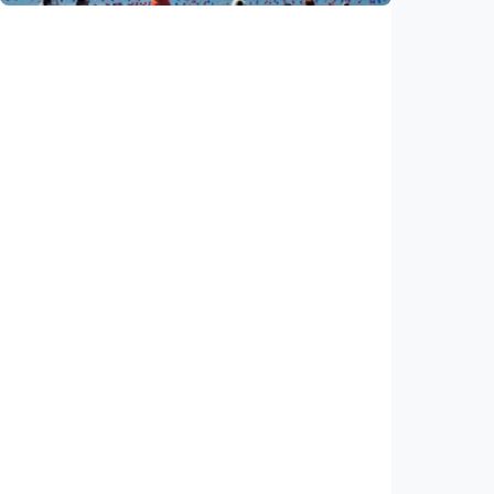
Nasional
Satelit Lampung-1 untuk petani, nelayan,
hingga mitigasi bencana
Indonesia
•
05 Aug 2026