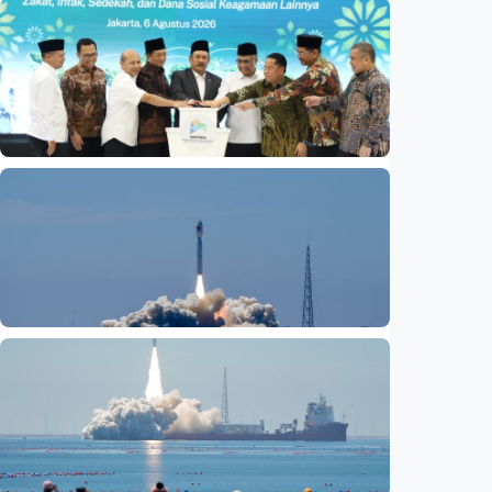
Nasional
Basarnas akhiri operasi SAR KM Mutiara
Sentosa 2
Indonesia
•
06 Aug 2026
Nasional
Satu data ZIS dan dana sosial keagamaan
lainnya dirilis
Indonesia
•
06 Aug 2026
Nasional
Fokus Berita – Lampung-1, satelit AI
Hiperspektral pertama Indonesia, berhasil
diluncurkan ke orbit
Indonesia
•
05 Aug 2026