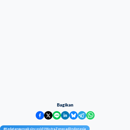
Bagikan
#
Kedatanganvaksincovid19AstraZenecadiIndonesia