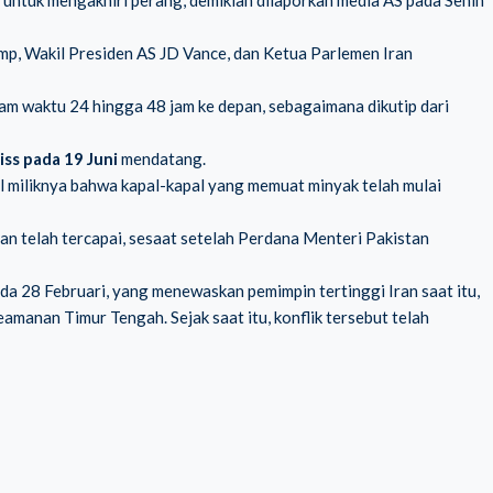
tuk mengakhiri perang, demikian dilaporkan media AS pada Senin
mp, Wakil Presiden AS JD Vance, dan Ketua Parlemen Iran
am waktu 24 hingga 48 jam ke depan, sebagaimana dikutip dari
iss pada 19 Juni
mendatang.
l miliknya bahwa kapal-kapal yang memuat minyak telah mulai
 telah tercapai, sesaat setelah Perdana Menteri Pakistan
da 28 Februari, yang menewaskan pemimpin tertinggi Iran saat itu,
amanan Timur Tengah. Sejak saat itu, konflik tersebut telah