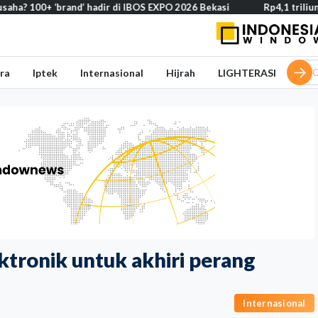
‘brand’ hadir di IBOS EXPO 2026 Bekasi
Rp4,1 triliun BOS Madra
ra
Iptek
Internasional
Hijrah
LIGHTERASI
ktronik untuk akhiri perang
Internasional