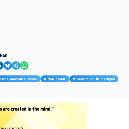
ikan
esepakatandamaiIranAS
#
SelatHormuz
#
KeamanandiTimurTengah