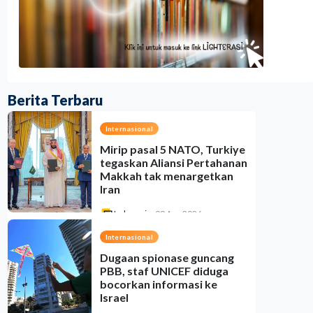
Berita Terbaru
Internasional
Mirip pasal 5 NATO, Turkiye
tegaskan Aliansi Pertahanan
Makkah tak menargetkan
Iran
Indonesia
•
09 Aug 2026
Internasional
Dugaan spionase guncang
PBB, staf UNICEF diduga
bocorkan informasi ke
Israel