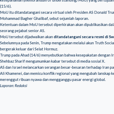
kesepahaman (memorandum of understanding/MoU) yang bertujuan un
(15/6).
MoU itu ditandatangani secara virtual oleh Presiden AS Donald Tru
Mohammad Bagher Ghalibaf, sebut sejumlah laporan.
Ketentuan dalam MoU tersebut diperkirakan akan dipublikasikan dal
seorang pejabat senior AS.
MoU tersebut dijadwalkan akan
ditandatangani secara resmi di Sw
Sebelumnya pada Senin, Trump mengatakan melalui akun Truth Socia
bergerak keluar dari Selat Hormuz.
Trump pada Ahad (14/6) menyebutkan bahwa kesepakatan dengan Iran
Shehbaz Sharif mengumumkan kabar tersebut di media sosial X.
AS dan Israel melancarkan serangan besar-besaran terhadap Iran pa
Ali Khamenei, dan memicu konflik regional yang mengubah lanskap ke
merenggut ribuan nyawa dan mengganggu pasar energi global.
Laporan: Redaksi