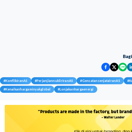
Bag
#
KonflikIranAS
#
PerjanjiannuklirIranAS
#
GencatansenjataIranAS
#
K
#
Kenaikanhargaminyakglobal
#
Lonjakanhargaenergi