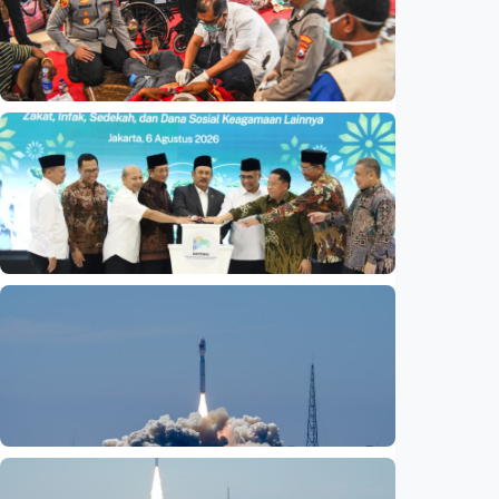
Nasional
Basarnas akhiri operasi SAR KM Mutiara
Sentosa 2
Indonesia
•
06 Aug 2026
Nasional
Satu data ZIS dan dana sosial keagamaan
lainnya dirilis
Indonesia
•
06 Aug 2026
Nasional