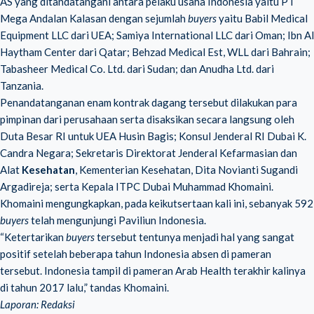
AS yang ditandatangani antara pelaku usaha Indonesia yaitu PT
Mega Andalan Kalasan dengan sejumlah
buyers
yaitu Babil Medical
Equipment LLC dari UEA; Samiya International LLC dari Oman; Ibn Al
Haytham Center dari Qatar; Behzad Medical Est, WLL dari Bahrain;
Tabasheer Medical Co. Ltd. dari Sudan; dan Anudha Ltd. dari
Tanzania.
Penandatanganan enam kontrak dagang tersebut dilakukan para
pimpinan dari perusahaan serta disaksikan secara langsung oleh
Duta Besar RI untuk UEA Husin Bagis; Konsul Jenderal RI Dubai K.
Candra Negara; Sekretaris Direktorat Jenderal Kefarmasian dan
Alat
Kesehatan
, Kementerian Kesehatan, Dita Novianti Sugandi
Argadireja; serta Kepala ITPC Dubai Muhammad Khomaini.
Khomaini mengungkapkan, pada keikutsertaan kali ini, sebanyak 592
buyers
telah mengunjungi Paviliun Indonesia.
“Ketertarikan
buyers
tersebut tentunya menjadi hal yang sangat
positif setelah beberapa tahun Indonesia absen di pameran
tersebut. Indonesia tampil di pameran Arab Health terakhir kalinya
di tahun 2017 lalu,” tandas Khomaini.
Laporan: Redaksi