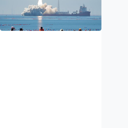
Fokus Berita – Lampung-1, satelit AI
Hiperspektral pertama Indonesia, berhasil
diluncurkan ke orbit
Indonesia
•
05 Aug 2026
Nasional
Satelit Lampung-1 untuk petani, nelayan,
hingga mitigasi bencana
Indonesia
•
05 Aug 2026