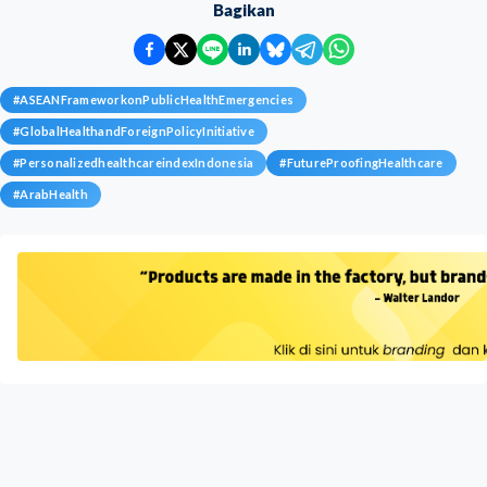
Bagikan
#
ASEANFrameworkonPublicHealthEmergencies
#
GlobalHealthandForeignPolicyInitiative
#
PersonalizedhealthcareindexIndonesia
#
FutureProofingHealthcare
#
ArabHealth