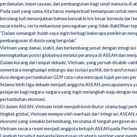
perdamaian, kepercayaan, dan pembangunan bagi umat manusia di a
Pada saat yang sama, kita harus memperkuat kemampuan untuk menceg
berulang kali menunjukkan bahwa banyak krisis besar bermula dari k
secara keliru, serta mekanisme pencegahan yang tidak diaktifkan tep
“Dalam semangat itulah saya ingin berbagi beberapa pemikiran meng
pembangunan di dunia yang bergolak.”
Vietnam yang damai, stabil, dan berkembang pesat dengan integrasi 
meningkatkan posisi globalnya melalui perannya di ASEAN dan menja
Dalam kurang dari empat dekade, Vietnam, yang pernah dicabik-cab
sementara menghadapi embargo dan isolasi politik, bertransformasi 
Asia dengan pertumbuhan GDP rata-rata mencapai tujuh persen per t
Selama lebih tiga dekade menjadi anggota ASEAN, pencapaiannya y
pelajaran bagi negara-negara yang ingin melangkah maju dengan m
pertumbuhan ekonomi.
Di dalam ASEAN, Vietnam telah menjadi kontributor utama bagi pe
tingkat global, Vietnam memperoleh manfaat dari integrasi ASEAN, 
ekonomi yang semakin berkembang, terutama di tengah pergeseran r
Vietnam secara resmi menjadi anggota ketujuh ASEAN pada Pertemu
Langkah tersebut menandai keputusan strategis penting yang membuk