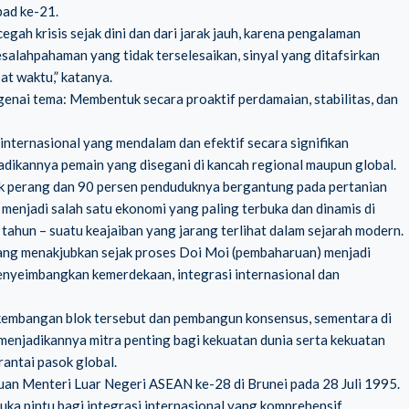
bad ke-21.
ah krisis sejak dini dan dari jarak jauh, karena pengalaman
esalahpahaman yang tidak terselesaikan, sinyal yang ditafsirkan
at waktu,” katanya.
enai tema: Membentuk secara proaktif perdamaian, stabilitas, dan
internasional yang mendalam dan efektif secara signifikan
dikannya pemain yang disegani di kancah regional maupun global.
ik perang dan 90 persen penduduknya bergantung pada pertanian
menjadi salah satu ekonomi yang paling terbuka dan dinamis di
ahun – suatu keajaiban yang jarang terlihat dalam sejarah modern.
ang menakjubkan sejak proses Doi Moi (pembaharuan) menjadi
enyeimbangkan kemerdekaan, integrasi internasional dan
rkembangan blok tersebut dan pembangun konsensus, sementara di
menjadikannya mitra penting bagi kekuatan dunia serta kekuatan
antai pasok global.
an Menteri Luar Negeri ASEAN ke-28 di Brunei pada 28 Juli 1995.
a pintu bagi integrasi internasional yang komprehensif.