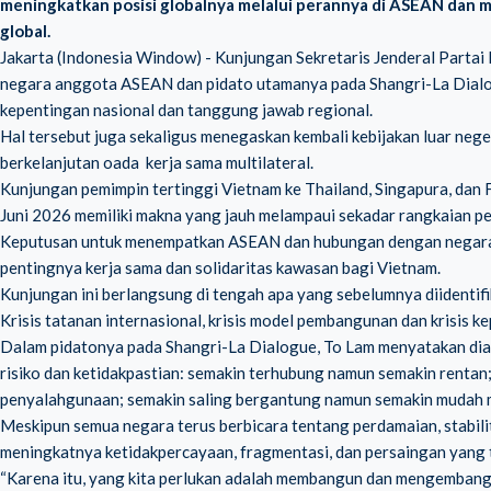
meningkatkan posisi globalnya melalui perannya di ASEAN dan 
global.
Jakarta (Indonesia Window) - Kunjungan Sekretaris Jenderal Partai
negara anggota ASEAN dan pidato utamanya pada Shangri-La Dialo
kepentingan nasional dan tanggung jawab regional.
Hal tersebut juga sekaligus menegaskan kembali kebijakan luar neg
berkelanjutan oada kerja sama multilateral.
Kunjungan pemimpin tertinggi Vietnam ke Thailand, Singapura, dan F
Juni 2026 memiliki makna yang jauh melampaui sekadar rangkaian pe
Keputusan untuk menempatkan ASEAN dan hubungan dengan negara-n
pentingnya kerja sama dan solidaritas kawasan bagi Vietnam.
Kunjungan ini berlangsung di tengah apa yang sebelumnya diidentifika
Krisis tatanan internasional, krisis model pembangunan dan krisis k
Dalam pidatonya pada Shangri-La Dialogue, To Lam menyatakan dia 
risiko dan ketidakpastian: semakin terhubung namun semakin rentan
penyalahgunaan; semakin saling bergantung namun semakin mudah 
Meskipun semua negara terus berbicara tentang perdamaian, stabilita
meningkatnya ketidakpercayaan, fragmentasi, dan persaingan yang t
“Karena itu, yang kita perlukan adalah membangun dan mengemban