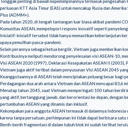
Tonggak penting di bawah kepemimpinannya termasuk pengesahan 
perluasan KTT Asia Timur (EAS) untuk mencakup Rusia dan Amerik
Plus (ADMM+).
Pada tahun 2020, di tengah tantangan luar biasa akibat pandemi 
Komunitas ASEAN, mempelopori respons inovatif seperti penyeleng
Inisiatif-inisiatif tersebut tidak hanya memastikan keberlanjutan k
upaya pemulihan pasca-pandemi.
Selain perannya sebagai ketua bergilir, Vietnam juga memberikan k
Kontribusinya meliputi mendorong penyelesaian visi ASEAN-10, men
Visi ASEAN 2020 (1997), Deklarasi Kesepakatan ASEAN II (2003),
Vietnam juga aktif terlibat dalam penyusunan Visi ASEAN 2045 yan
Keanggotaannya di ASEAN telah menciptakan peluang besar bagi p
Perdagangan dua arah antara Vietnam dan ASEAN mencapai 83,6 milia
Menatap tahun 2045, saat Vietnam memperingati 100 tahun berdir
yang aktif, bertanggung jawab, dan berorientasi ke depan, dengan b
pertumbuhan ASEAN yang dinamis dan inklusif.
Kekompakan para anggota ASEAN termasuk di dalamnya Indonesia d
karena tanpa persatuan, perhimpunan ini tidak dapat berbicara satu 
Benih-benih fragmentasi di dalam tubuh blok ini sudah terlihat ter