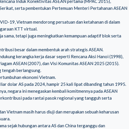
Rencana Induk Konektivitas ASEAN pertama (MPAC 2015),
a Serikat, serta pembentukan Pertemuan Menteri Pertahanan ASEAN
COVID-19, Vietnam mendorong persatuan dan ketahanan di dalam
garaan KTT virtual.
erja sama, tetapi juga meningkatkan kemampuan adaptif blok serta
ontribusi besar dalam membentuk arah strategis ASEAN.
dukung kerangka kerja dasar seperti Rencana Aksi Hanoi (1998),
 Piagam ASEAN (2007), dan Visi Komunitas ASEAN 2025 (2015).
g tengah berlangsung.
ertumbuhan ekonomi Vietnam.
r dolar AS pada 2024, hampir 25 kali lipat dibanding tahun 1995.
inya, negara ini menegaskan kembali komitmennya pada ASEAN
erkontribusi pada rantai pasok regional yang tangguh serta
an Vietnam masih harus diuji dan merupakan sebuah keharusan
suara.
utama sejak hubungan antara AS dan China terganggu dan