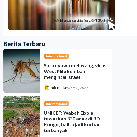
Berita Terbaru
Internasional
Satu nyawa melayang, virus
West Nile kembali
mengintai Israel
Indonesia
•
07 Aug 2026
Internasional
UNICEF: Wabah Ebola
tewaskan 330 anak di RD
Kongo, balita jadi korban
terbanyak