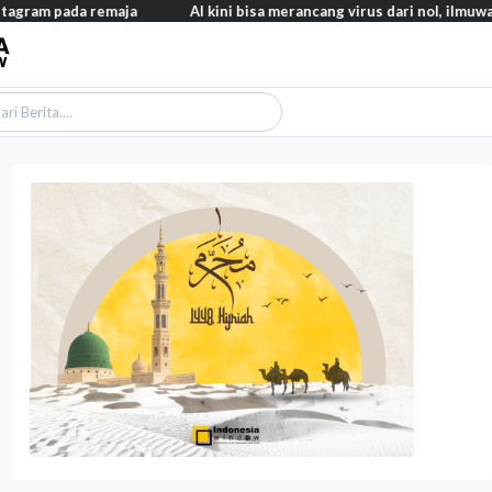
a remaja
AI kini bisa merancang virus dari nol, ilmuwan berhasil