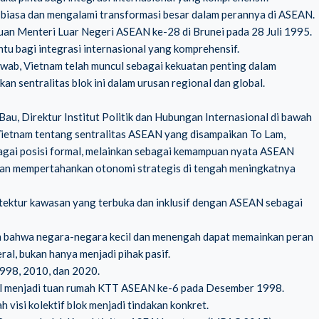
r biasa dan mengalami transformasi besar dalam perannya di ASEAN.
an Menteri Luar Negeri ASEAN ke-28 di Brunei pada 28 Juli 1995.
tu bagi integrasi internasional yang komprehensif.
awab, Vietnam telah muncul sebagai kekuatan penting dalam
sentralitas blok ini dalam urusan regional dan global.
, Direktur Institut Politik dan Hubungan Internasional di bawah
Vietnam tentang sentralitas ASEAN yang disampaikan To Lam,
agai posisi formal, melainkan sebagai kemampuan nyata ASEAN
an mempertahankan otonomi strategis di tengah meningkatnya
ektur kawasan yang terbuka dan inklusif dengan ASEAN sebagai
m bahwa negara-negara kecil dan menengah dapat memainkan peran
al, bukan hanya menjadi pihak pasif.
998, 2010, dan 2020.
sil menjadi tuan rumah KTT ASEAN ke-6 pada Desember 1998.
isi kolektif blok menjadi tindakan konkret.