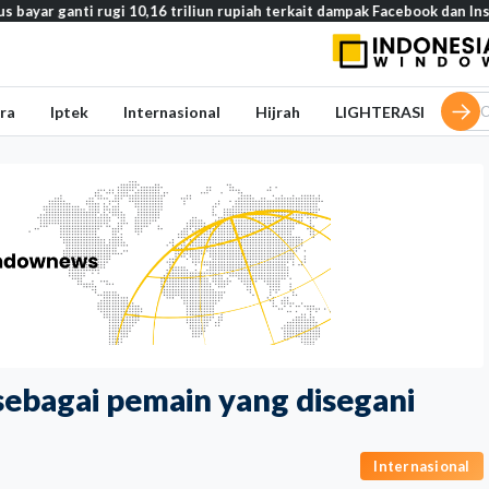
i rugi 10,16 triliun rupiah terkait dampak Facebook dan Instagram pad
ra
Iptek
Internasional
Hijrah
LIGHTERASI
sebagai pemain yang disegani
Internasional