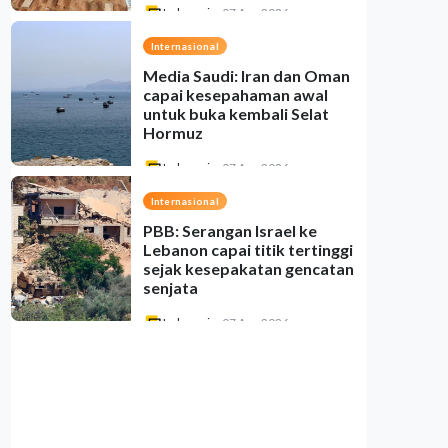
Indonesia
•
07 Aug 2026
Internasional
Media Saudi: Iran dan Oman
capai kesepahaman awal
untuk buka kembali Selat
Hormuz
Indonesia
•
07 Aug 2026
Internasional
PBB: Serangan Israel ke
Lebanon capai titik tertinggi
sejak kesepakatan gencatan
senjata
Indonesia
•
07 Aug 2026