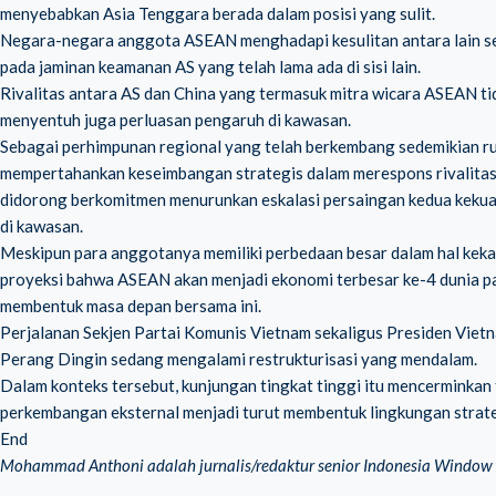
menyebabkan Asia Tenggara berada dalam posisi yang sulit.
Negara-negara anggota ASEAN menghadapi kesulitan antara lain sec
pada jaminan keamanan AS yang telah lama ada di sisi lain.
Rivalitas antara AS dan China yang termasuk mitra wicara ASEAN ti
menyentuh juga perluasan pengaruh di kawasan.
Sebagai perhimpunan regional yang telah berkembang sedemikian ru
mempertahankan keseimbangan strategis dalam merespons rivalitas
didorong berkomitmen menurunkan eskalasi persaingan kedua kekuat
di kawasan.
Meskipun para anggotanya memiliki perbedaan besar dalam hal kekay
proyeksi bahwa ASEAN akan menjadi ekonomi terbesar ke-4 dunia p
membentuk masa depan bersama ini.
Perjalanan Sekjen Partai Komunis Vietnam sekaligus Presiden Vietn
Perang Dingin sedang mengalami restrukturisasi yang mendalam.
Dalam konteks tersebut, kunjungan tingkat tinggi itu mencerminkan 
perkembangan eksternal menjadi turut membentuk lingkungan strateg
End
Mohammad Anthoni adalah jurnalis/redaktur senior Indonesia Window