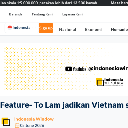
.000.000, petakan lebih dari 13.500 kawah
Meta harus bayar gant
Beranda
Tentang Kami
Layanan Kami
Indonesia
Sign up
Nasional
Ekonomi
Humanio
Feature- To Lam jadikan Vietnam 
Indonesia Window
05 June 2026