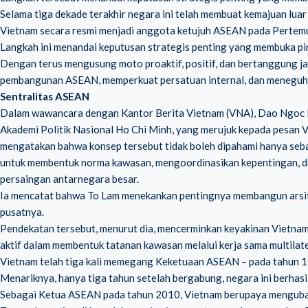
Selama tiga dekade terakhir negara ini telah membuat kemajuan lua
Vietnam secara resmi menjadi anggota ketujuh ASEAN pada Pertemu
Langkah ini menandai keputusan strategis penting yang membuka pin
Dengan terus mengusung moto proaktif, positif, dan bertanggung j
pembangunan ASEAN, memperkuat persatuan internal, dan meneguhkan 
Sentralitas ASEAN
Dalam wawancara dengan Kantor Berita Vietnam (VNA), Dao Ngoc Bau
Akademi Politik Nasional Ho Chi Minh, yang merujuk kepada pesan 
mengatakan bahwa konsep tersebut tidak boleh dipahami hanya seb
untuk membentuk norma kawasan, mengoordinasikan kepentingan, d
persaingan antarnegara besar.
Ia mencatat bahwa To Lam menekankan pentingnya membangun arsit
pusatnya.
Pendekatan tersebut, menurut dia, mencerminkan keyakinan Vietna
aktif dalam membentuk tatanan kawasan melalui kerja sama multilater
Vietnam telah tiga kali memegang Keketuaan ASEAN – pada tahun 1
Menariknya, hanya tiga tahun setelah bergabung, negara ini berha
Sebagai Ketua ASEAN pada tahun 2010, Vietnam berupaya mengubah v