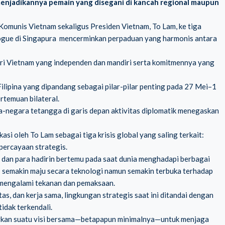
menjadikannya pemain yang disegani di kancah regional maupun
 Komunis Vietnam sekaligus Presiden Vietnam, To Lam, ke tiga
gue di Singapura mencerminkan perpaduan yang harmonis antara
eri Vietnam yang independen dan mandiri serta komitmennya yang
ilipina yang dipandang sebagai pilar-pilar penting pada 27 Mei–1
rtemuan bilateral.
egara tetangga di garis depan aktivitas diplomatik menegaskan
si oleh To Lam sebagai tiga krisis global yang saling terkait:
epercayaan strategis.
dan para hadirin bertemu pada saat dunia menghadapi berbagai
; semakin maju secara teknologi namun semakin terbuka terhadap
mengalami tekanan dan pemaksaan.
s, dan kerja sama, lingkungan strategis saat ini ditandai dengan
idak terkendali.
gkan suatu visi bersama—betapapun minimalnya—untuk menjaga