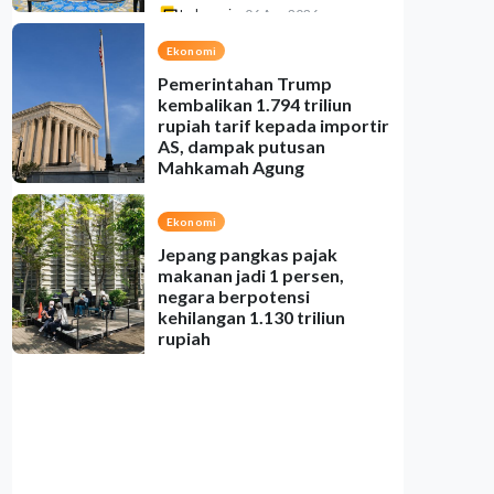
Indonesia
•
06 Aug 2026
Ekonomi
Pemerintahan Trump
kembalikan 1.794 triliun
rupiah tarif kepada importir
AS, dampak putusan
Mahkamah Agung
Indonesia
•
06 Aug 2026
Ekonomi
Jepang pangkas pajak
makanan jadi 1 persen,
negara berpotensi
kehilangan 1.130 triliun
rupiah
Indonesia
•
06 Aug 2026