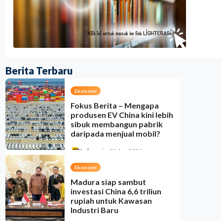
Berita Terbaru
Ekonomi
Fokus Berita – Mengapa
produsen EV China kini lebih
sibuk membangun pabrik
daripada menjual mobil?
Indonesia
•
06 Aug 2026
Ekonomi
Madura siap sambut
investasi China 6,6 triliun
rupiah untuk Kawasan
Industri Baru