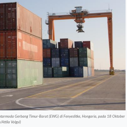
ik antarmoda Gerbang Timur-Barat (EWG) di Fenyeslitke, Hongaria, pada 18 Oktober
Attila Volgyi)