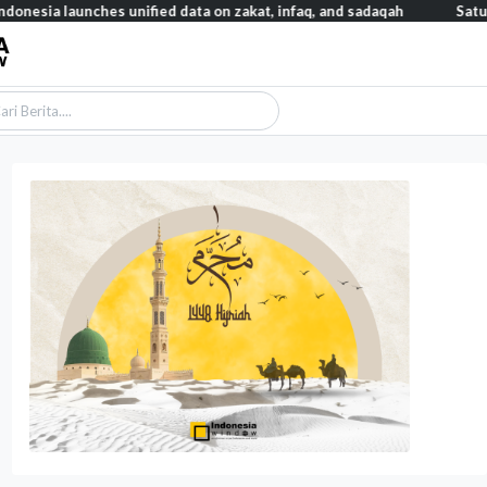
ches unified data on zakat, infaq, and sadaqah
Satu data ZIS dan 