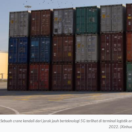
Sebuah crane kendali dari jarak jauh berteknologi 5G terlihat di terminal logist
2022. (Xinhua/