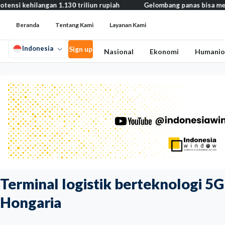
gan 1.130 triliun rupiah
Gelombang panas bisa memicu kecemasan
Beranda
Tentang Kami
Layanan Kami
Indonesia
Sign up
Nasional
Ekonomi
Humanio
Terminal logistik berteknologi 5G
Hongaria