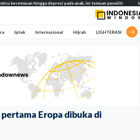
 hingga depresi pada anak, ini temuan peneliti
Indonesia laun
ra
Iptek
Internasional
Hijrah
LIGHTERASI
 pertama Eropa dibuka di