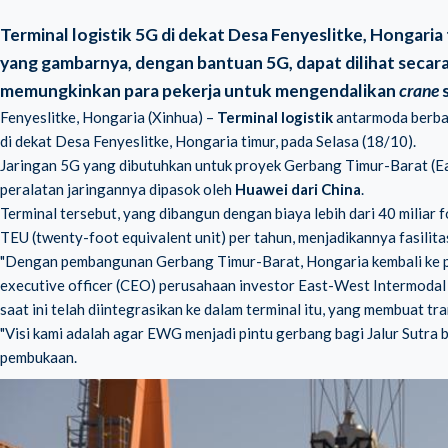
Terminal logistik 5G di dekat Desa Fenyeslitke, Hongaria
yang gambarnya, dengan bantuan 5G, dapat dilihat secara 
memungkinkan para pekerja untuk mengendalikan
crane
s
Fenyeslitke, Hongaria (Xinhua) –
Terminal logistik
antarmoda berbas
di dekat Desa Fenyeslitke, Hongaria timur, pada Selasa (18/10).
Jaringan 5G yang dibutuhkan untuk proyek Gerbang Timur-Barat 
peralatan jaringannya dipasok oleh
Huawei dari China
.
Terminal tersebut, yang dibangun dengan biaya lebih dari 40 miliar f
TEU (twenty-foot equivalent unit) per tahun, menjadikannya fasilitas
"Dengan pembangunan Gerbang Timur-Barat, Hongaria kembali ke peta 
executive officer (CEO) perusahaan investor East-West Intermodal
saat ini telah diintegrasikan ke dalam terminal itu, yang membuat tr
"Visi kami adalah agar EWG menjadi pintu gerbang bagi Jalur Sutra 
pembukaan.