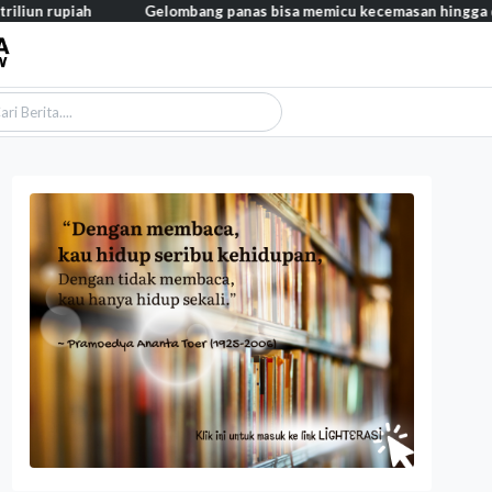
n rupiah
Gelombang panas bisa memicu kecemasan hingga depresi