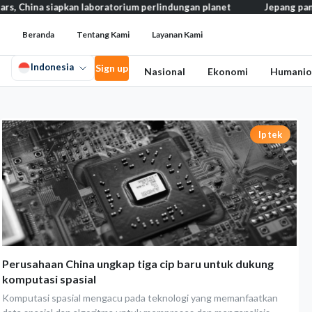
hina siapkan laboratorium perlindungan planet
Jepang pangkas p
Beranda
Tentang Kami
Layanan Kami
Indonesia
Sign up
Nasional
Ekonomi
Humanio
Iptek
Perusahaan China ungkap tiga cip baru untuk dukung
komputasi spasial
Komputasi spasial mengacu pada teknologi yang memanfaatkan