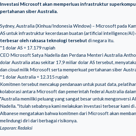
Investasi Microsoft akan memperluas infrastruktur superkompu
pertahanan siber Australia.
Sydney, Australia (Xinhua/Indonesia Window) – Microsoft pada Kam
AS untuk infrastruktur kecerdasan buatan (artificial intelligence/AI
terbesar oleh raksasa teknologi tersebut
di negara itu.
*1 dolar AS = 17.179 rupiah
CEO Microsoft Satya Nadella dan Perdana Menteri Australia Antho
dolar Australia atau sekitar 17,9 miliar dolar AS tersebut, menyata
dan
cloud
milik Microsoft serta memperkuat pertahanan siber Austra
*1 dolar Australia = 12.315 rupiah
Komitmen tersebut mencakup pendanaan untuk pusat data, pelatihan k
kolaborasi antara Microsoft dan pemerintah federal Australia dala
"Australia memiliki peluang yang sangat besar untuk mengonversi AI
Nadella. "Itulah sebabnya kami melakukan investasi terbesar kami di A
Albanese mengatakan bahwa komitmen dari Microsoft akan membant
melindungi diri dari berbagai risikonya.
Laporan: Redaksi