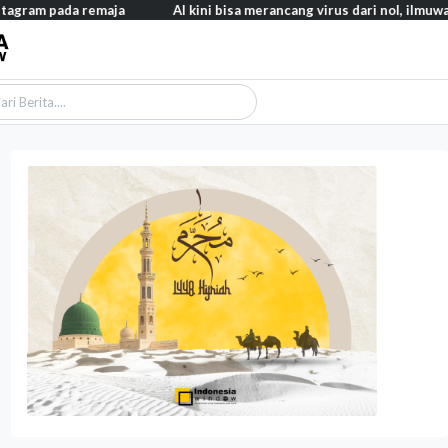
da remaja
AI kini bisa merancang virus dari nol, ilmuwan berhasi