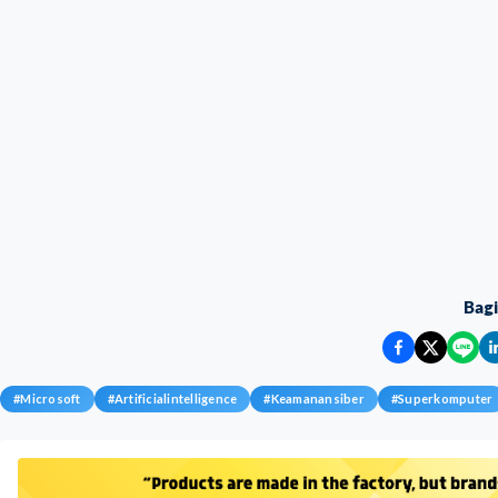
Bag
#
Microsoft
#
Artificialintelligence
#
Keamanansiber
#
Superkomputer