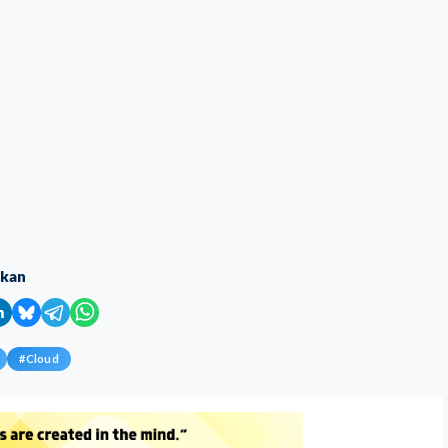
ikan
#
Cloud