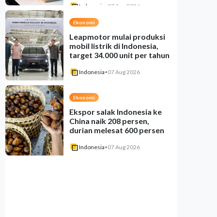
Indonesia
•
07 Aug 2026
Ekonomi
Leapmotor mulai produksi
mobil listrik di Indonesia,
target 34.000 unit per tahun
Indonesia
•
07 Aug 2026
Ekonomi
Ekspor salak Indonesia ke
China naik 208 persen,
durian melesat 600 persen
Indonesia
•
07 Aug 2026