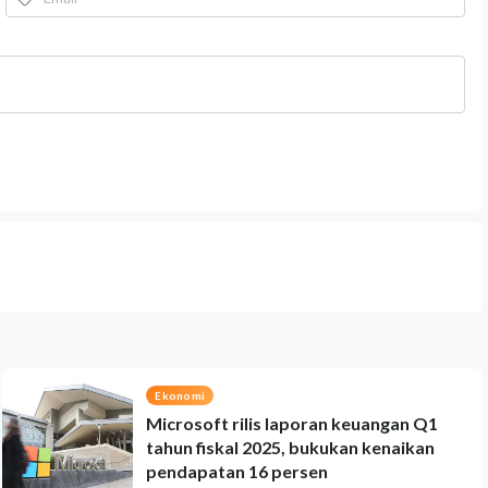
Ekonomi
Microsoft rilis laporan keuangan Q1
tahun fiskal 2025, bukukan kenaikan
pendapatan 16 persen