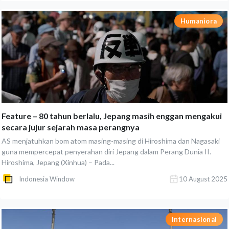
Humaniora
Feature – 80 tahun berlalu, Jepang masih enggan mengakui
secara jujur sejarah masa perangnya
AS menjatuhkan bom atom masing-masing di Hiroshima dan Nagasaki
guna mempercepat penyerahan diri Jepang dalam Perang Dunia II.
Hiroshima, Jepang (Xinhua) – Pada...
Indonesia Window
10 August 2025
Internasional