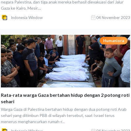
negara Palestina, dan tiga anak mereka berhasil dievakuasi dari Jalur
Gaza ke Kairo, Mesir....
Indonesia Window
04 November 2023
Humaniora
Rata-rata warga Gaza bertahan hidup dengan 2 potong roti
sehari
Warga Gaza di Palestina bertahan hidup dengan dua potong roti Arab
sehari yang ditimbun PBB di wilayah tersebut, saat Israel terus
menerus menghancurkan rumah-r...