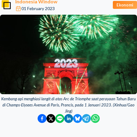
Indonesia Window
Ekonomi
01 February 2023
Kembang api menghiasi langit di atas Arc de Triomphe saat perayaan Tahun Baru
di Champs-Elysees Avenue di Paris, Prancis, pada 1 Januari 2023. (Xinhua/Gao
Jing)