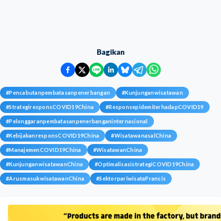
Bagikan
#
Pencabutanpembatasanpenerbangan
#
Kunjunganwisatawan
#
StrategiresponsCOVID19China
#
ResponsepidemiterhadapCOVID19
#
Pelonggaranpembatasanpenerbanganinternasional
#
KebijakanresponsCOVID19China
#
WisatawanasalChina
#
ManajemenCOVID19China
#
WisatawanChina
#
KunjunganwisatawanChina
#
OptimalisasistrategiCOVID19China
#
ArusmasukwisatawanChina
#
SektorpariwisataPrancis