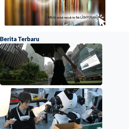
Berita Terbaru
Ekonomi
Biaya usaha naik, perusahaan Singapura
justru lirik Indonesia untuk perluas bisnis
Indonesia
•
07 Aug 2026