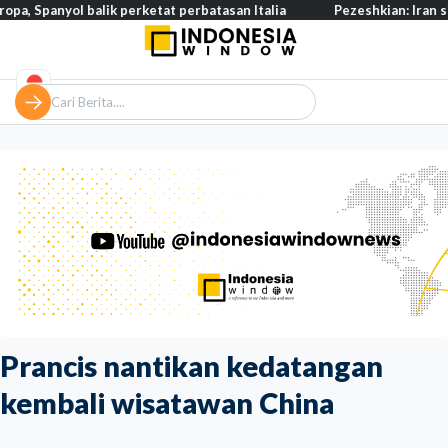
 balik perketat perbatasan Italia
Pezeshkian: Iran siap berdialog
Prancis nantikan kedatangan
kembali wisatawan China