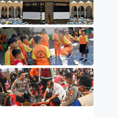
Wamenhan bakal diisi sipil? Pakar: Ancaman
hibrida butuh keahlian di luar militer
Indonesia
•
08 Aug 2026
Nasional
Analisis – Ke mana mengalirnya uang jemaah
haji Indonesia? Ada potensi ekonomi yang
bisa kembali ke Tanah Air (1 dari 3 tulisan)
Indonesia
•
08 Aug 2026
Nasional
Analisis – Belajar dari Australia: Apa yang
bisa dipelajari Indonesia untuk membenahi
kurikulum?
Indonesia
•
08 Aug 2026
Nasional