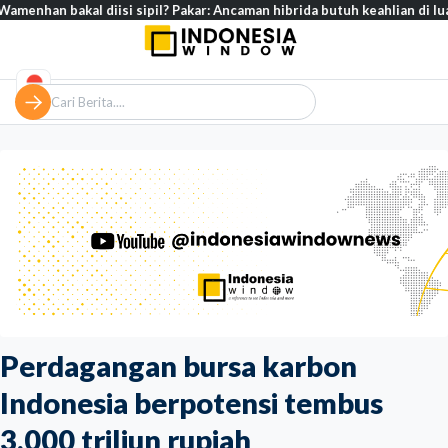
al diisi sipil? Pakar: Ancaman hibrida butuh keahlian di luar militer
Perdagangan bursa karbon
Indonesia berpotensi tembus
3.000 triliun rupiah