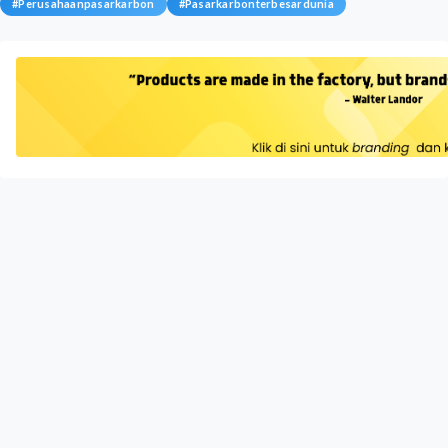
#
Perusahaanpasarkarbon
#
Pasarkarbonterbesardunia