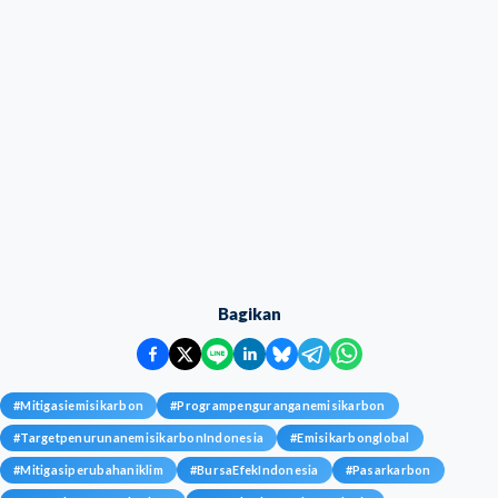
Bagikan
#
Mitigasiemisikarbon
#
Programpenguranganemisikarbon
#
TargetpenurunanemisikarbonIndonesia
#
Emisikarbonglobal
#
Mitigasiperubahaniklim
#
BursaEfekIndonesia
#
Pasarkarbon