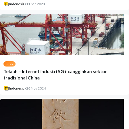
Indonesia
•
11 Sep 2023
Iptek
Telaah – Internet industri 5G+ canggihkan sektor
tradisional China
Indonesia
•
26 Nov 2024