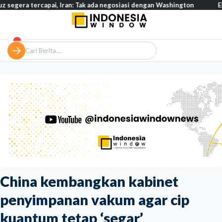
tercapai, Iran: Tak ada negosiasi dengan Washington
Eksodus wa
China kembangkan kabinet
penyimpanan vakum agar cip
kuantum tetap ‘segar’