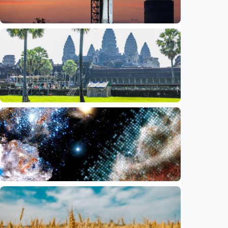
Iptek
Bagian roket Falcon 9 SpaceX akan hantam
Bulan, NASA pastikan Bumi aman
Indonesia
•
05 Aug 2026
Iptek
Saat ASEAN bersiap memasuki era AI,
reformasi layanan publik jadi agenda
bersama
Indonesia
•
05 Aug 2026
Iptek
Ilmuwan temukan akselerator partikel
terkuat di galaksi, energinya lampaui