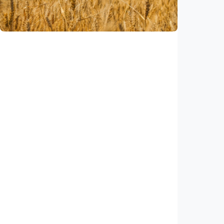
perkiraan
Indonesia
•
03 Aug 2026
Iptek
Ilmuwan temukan gen gandum liar yang bisa
hasilkan biji lebih besar dan bergizi
Indonesia
•
03 Aug 2026