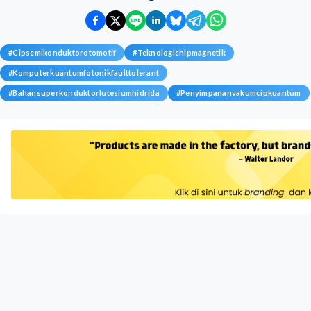
#
Cipsemikonduktorotomotif
#
Teknologichipmagnetik
#
Komputerkuantumfotonikfaulttolerant
#
Bahansuperkonduktorlutesiumhidrida
#
Penyimpananvakumcipkuantum