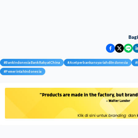
Bag
#
BankIndonesiaBankRakyatChina
#
AsetperbankansyariahdiIndonesia
#
#
PemerintahIndonesia