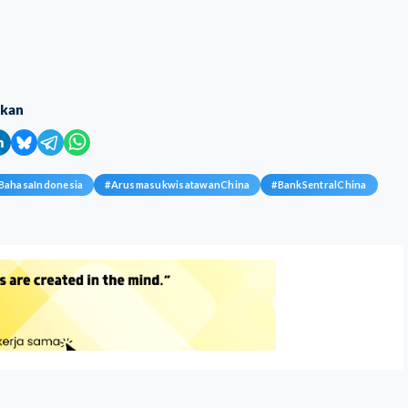
ikan
BahasaIndonesia
#
ArusmasukwisatawanChina
#
BankSentralChina