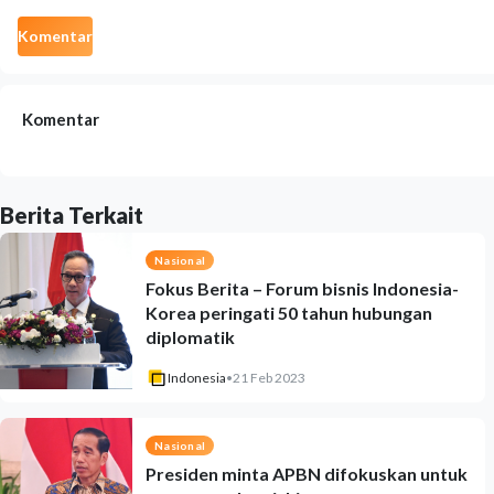
Komentar
Komentar
Berita Terkait
Nasional
Fokus Berita – Forum bisnis Indonesia-
Korea peringati 50 tahun hubungan
diplomatik
Indonesia
•
21 Feb 2023
Nasional
Presiden minta APBN difokuskan untuk