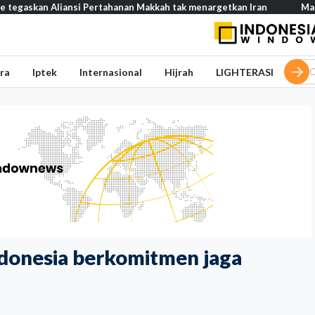
Aliansi Pertahanan Makkah tak menargetkan Iran
Mau buka usaha
ra
Iptek
Internasional
Hijrah
LIGHTERASI
donesia berkomitmen jaga