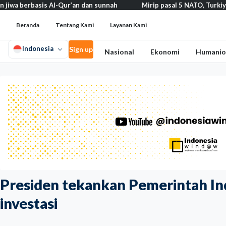
asis Al-Qur’an dan sunnah
Mirip pasal 5 NATO, Turkiye tegaskan 
Beranda
Tentang Kami
Layanan Kami
Indonesia
Sign up
Nasional
Ekonomi
Humanio
Presiden tekankan Pemerintah In
investasi