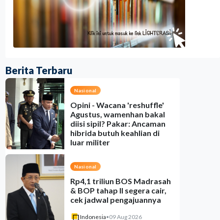
Berita Terbaru
Nasional
Opini - Wacana 'reshuffle'
Agustus, wamenhan bakal
diisi sipil? Pakar: Ancaman
hibrida butuh keahlian di
luar militer
Indonesia
•
08 Aug 2026
Nasional
Rp4,1 triliun BOS Madrasah
& BOP tahap II segera cair,
cek jadwal pengajuannya
Indonesia
•
09 Aug 2026