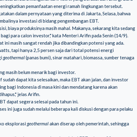
meningkatkan pemanfaatan energi ramah lingkungan tersebut.
takan dalam pernyataan yang diterima di Jakarta, Selasa, bahwa
kembalinya
investasi
di bidang
pengembangan EBT
.
 sisi, biaya produksinya masih mahal. Makanya, sekarang kita sedang
agi para calon investor," kata Menteri Arifin pada Senin (14/9).
t ini masih sangat rendah jika dibandingkan potensi yang ada.
tts, tapi hanya 2,5 persen saja dari total potensi energi
gi
geothermal
(panas bumi), sinar matahari,
biomassa
, sumber tenaga
ang masih belum menarik bagi investor.
f sudah dapat kita selesaikan, maka EBT akan jalan, dan investor
ing bagi Indonesia di masa kini dan mendatang karena akan
hapus," jelas Arifin.
BT dapat segera selesai pada tahun ini.
ses ini juga sudah melalui beberapa kali diskusi dengan para pelaku
iko eksplorasi
geothermal
akan diserap oleh pemerintah, sehingga