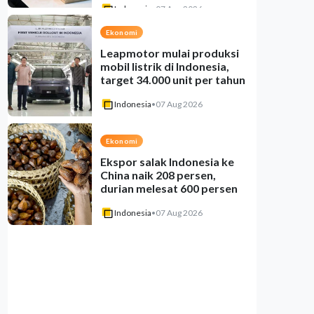
Indonesia
•
07 Aug 2026
Ekonomi
Leapmotor mulai produksi
mobil listrik di Indonesia,
target 34.000 unit per tahun
Indonesia
•
07 Aug 2026
Ekonomi
Ekspor salak Indonesia ke
China naik 208 persen,
durian melesat 600 persen
Indonesia
•
07 Aug 2026