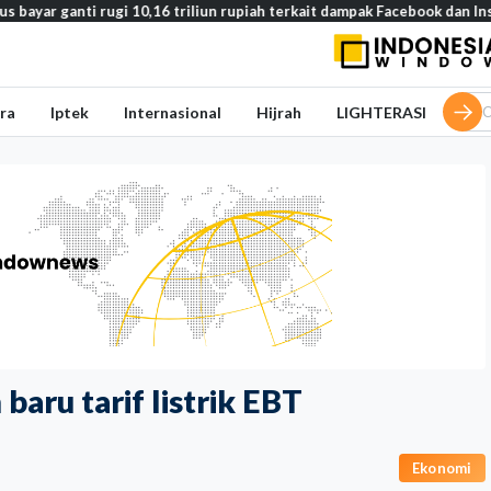
ti rugi 10,16 triliun rupiah terkait dampak Facebook dan Instagram pa
ra
Iptek
Internasional
Hijrah
LIGHTERASI
aru tarif listrik EBT
Ekonomi