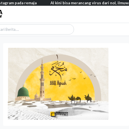
da remaja
AI kini bisa merancang virus dari nol, ilmuwan berhasi