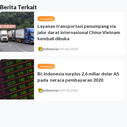
Berita Terkait
Ekonomi
Layanan transportasi penumpang via
jalur darat internasional China-Vietnam
kembali dibuka
Indonesia
•
10 Jan 2023
Ekonomi
BI: Indonesia surplus 2,6 miliar dolar AS
pada neraca pembayaran 2020
Indonesia
•
19 Feb 2021