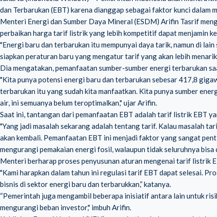
dan Terbarukan (EBT) karena dianggap sebagai faktor kunci dalam 
Menteri Energi dan Sumber Daya Mineral (ESDM) Arifin Tasrif menga
perbaikan harga tarif listrik yang lebih kompetitif dapat menjamin 
"Energi baru dan terbarukan itu mempunyai daya tarik, namun di lain
siapkan peraturan baru yang mengatur tarif yang akan lebih menarik b
Dia mengatakan,
pemanfaatan sumber-sumber energi terbarukan
saa
"Kita punya potensi energi baru dan terbarukan sebesar 417,8 gigawa
terbarukan itu yang sudah kita manfaatkan. Kita punya sumber ener
air, ini semuanya belum teroptimalkan," ujar Arifin.
Saat ini, tantangan dari pemanfaatan EBT adalah tarif listrik EBT y
"Yang jadi masalah sekarang adalah tentang tarif. Kalau masalah tari
akan kembali. Pemanfaatan EBT ini menjadi faktor yang sangat pent
mengurangi pemakaian energi fosil, walaupun tidak seluruhnya bisa di
Menteri berharap proses penyusunan aturan mengenai tarif listrik E
"Kami harapkan dalam tahun ini regulasi tarif EBT dapat selesai. Pro
bisnis di sektor energi baru dan terbarukkan,” katanya.
“Pemerintah juga mengambil beberapa inisiatif antara lain untuk ris
mengurangi beban investor," imbuh Arifin.