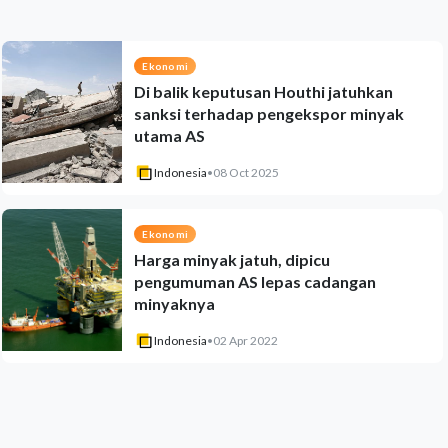
Ekonomi
Di balik keputusan Houthi jatuhkan
sanksi terhadap pengekspor minyak
utama AS
Indonesia
•
08 Oct 2025
Ekonomi
Harga minyak jatuh, dipicu
pengumuman AS lepas cadangan
minyaknya
Indonesia
•
02 Apr 2022